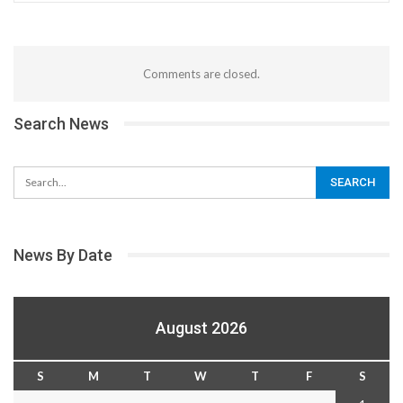
Comments are closed.
Search News
News By Date
August 2026
S
M
T
W
T
F
S