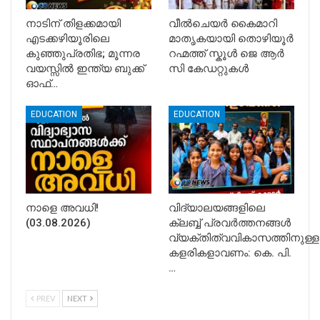
നാടിന് തിളക്കമായി
വീൽചെയർ കൈമാറി
എടക്കഴിയൂരിലെ
മാതൃകയായി തൊഴിയൂർ
കുഞ്ഞുപ്രതിഭ; മൂന്നര
റഹ്മത്ത് സ്കൂൾ ജെ ആർ
വയസ്സിൽ ഇന്ത്യ ബുക്ക്
സി കേഡറ്റുകൾ
ഓഫ്…
EDUCATION
EDUCATION
നാളെ അവധി!
വിദ്യാലയങ്ങളിലെ
(03.08.2026)
ക്ലബ്ബ് പ്രവർത്തനങ്ങൾ
വ്യക്തിത്വവികാസത്തിനുള്ള
കളരികളാവണം: കെ. പി.
…
PREV
NEXT