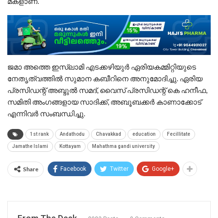
മകളാണ്.
ജമാ അത്തെ ഇസ്ലാമി എടക്കഴിയുർ ഏരിയകമ്മിറ്റിയുടെ
നേതൃത്വത്തിൽ സുമാന കബീറിനെ അനുമോദിച്ചു. ഏരിയ
പ്രസിഡന്റ്‌ അബ്ദുൽ സമദ്, വൈസ് പ്രസിഡന്റ്‌ കെ ഹനീഫ,
സമിതി അംഗങ്ങളായ സാദിക്ക്, അബൂബക്കർ കാണാക്കോട്
എന്നിവർ സംബന്ധിച്ചു.
1st rank
Andathodu
Chavakkad
education
Fecillitate
Jamathe Islami
Kottayam
Mahathma gandi university
Share
Facebook
Twitter
Google+