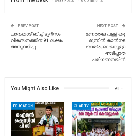
From The Desk
8983 Posts
0 Comments
PREV POST
NEXT POST
ചാവക്കാട് ബീച്ച് ടൂറിസം
മണത്തല പള്ളിക്കു
വികസനത്തിന് 91 ലക്ഷം
മുന്നിൽ കാൽനട
അനുവദിച്ചു
യാത്രക്കാർക്കുള്ള
അടിപ്പാത
പരിഗണനയിൽ
You Might Also Like
All
EDUCATION
CHARITY