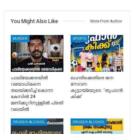
You Might Also Like
More From Author
MURDER
SPORTS
പാലിയേക്കരയിൽ
ലഹരിക്കെതിരെ ജന
വയോധികനെ
സേവന
തലയ്ക്കടിച്ച് കൊന്ന
കൂട്ടായ്മയുടെ ‘തൂഫാൻ
കേസിൽ 24
കിക്ക്
മണിക്കൂറിനുള്ളിൽ പ്രതി
വലയിൽ
DRUGS N ALCOHOL
DRUGS N ALCOHOL