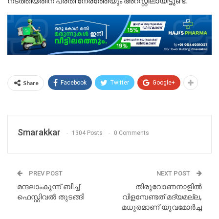
നടത്തിയതിന് പ്രതി നേരത്തേയും അറസ്റ്റിലായിട്ടുണ്ട്.
Share
Facebook
Twitter
Google+
Smarakkar
1304 Posts
0 Comments
PREV POST
NEXT POST
മന്ദലാംകുന്ന് ബീച്ച്
തിരുവോണനാളില്‍
ഫെസ്റ്റിവല്‍ തുടങ്ങി
വിളമ്പേണ്ടത് മദ്യമല്ല,
മധുരമാണ് യുവമോര്‍ച്ച