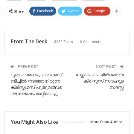
Share
Facebook
Twitter
Google+
From The Desk
8983 Posts
0 Comments
PREV POST
NEXT POST
ദുഖാചാരണം; ചാവക്കാട്
സ്നേഹം പെയ്തിറങ്ങിയ
ബീച്ചിൽ നടത്താനിരുന്ന
ക്രിസ്മസ് സൗഹൃദ
ക്രിസ്തുമസ് പുതുവത്സര
സദസ്സ്
ആഘോഷം മാറ്റിവെച്ചു
You Might Also Like
More From Author