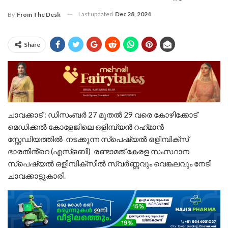
Last updated
Dec 28, 2024
By
From The Desk
Share
ചാവക്കാട് : ഡിസംബർ 27 മുതൽ 29 വരെ കോഴിക്കോട്
മെഡിക്കൽ കോളേജിലെ ഒളിമ്പ്യൻ റഹ്‌മാൻ
സ്റ്റേഡിയത്തിൽ നടക്കുന്ന സ്‌പെഷ്യൽ ഒളിമ്പിക്‌സ്
ഭാരതിൻ്റെ (എസ്ഒബി) രണ്ടാമത് കേരള സംസ്ഥാന
സ്പെഷ്യൽ ഒളിമ്പിക്സിൽ സ്വർണ്ണവും വെങ്കലവും നേടി
ചാവക്കാട്ടുകാരി.