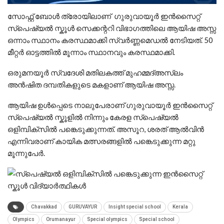
സോഫ്റ്റ്‌ ബോൾ ത്രോയിലാണ് ഗുരുവായൂർ ഇൻസൈറ്റ്
സ്പെഷ്യൽ സ്കൂൾ സെക്കന്ററി വിഭാഗത്തിലെ ആയിഷ അസ്സ
ഒന്നാം സ്ഥാനം കരസ്ഥമാക്കി സ്വർണ്ണമെഡൽ നേടിയത്. 50
മീറ്റർ ഓട്ടത്തിൽ മൂന്നാം സ്ഥാനവും കരസ്ഥമാക്കി.
ഒരുമനയൂർ സ്വദേശി മതിലകത്ത് മുഹമ്മദ്അസ്‌ലം
അൻഷിത ദമ്പതികളുടെ മകളാണ് ആയിഷ അസ്സ.
ആയിഷ ഉൾപ്പെടെ നാലുപേരാണ് ഗുരുവായൂർ ഇൻസൈറ്റ്
സ്പെഷ്യൽ സ്കൂളിൽ നിന്നും കേരള സ്പെഷ്യൽ
ഒളിമ്പിക്സിൽ പങ്കെടുക്കുന്നത്. അസൂറ, ശരത് ആൽവിൻ
എന്നിവരാണ് കായിക മത്സരങ്ങളിൽ പങ്കെടുക്കുന്ന മറ്റു
മൂന്നുപേർ.
Chavakkad
GURUVAYUR
Insight special school
Kerala
Olympics
Orumanayur
Special olympics
Special school