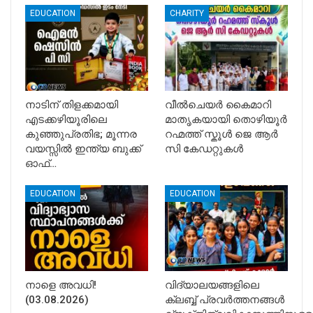
EDUCATION
CHARITY
നാടിന് തിളക്കമായി
വീൽചെയർ കൈമാറി
എടക്കഴിയൂരിലെ
മാതൃകയായി തൊഴിയൂർ
കുഞ്ഞുപ്രതിഭ; മൂന്നര
റഹ്മത്ത് സ്കൂൾ ജെ ആർ
വയസ്സിൽ ഇന്ത്യ ബുക്ക്
സി കേഡറ്റുകൾ
ഓഫ്…
EDUCATION
EDUCATION
നാളെ അവധി!
വിദ്യാലയങ്ങളിലെ
(03.08.2026)
ക്ലബ്ബ് പ്രവർത്തനങ്ങൾ