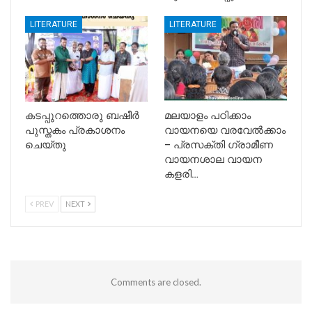
LITERATURE
LITERATURE
കടപ്പുറത്തൊരു ബഷീർ
മലയാളം പഠിക്കാം
പുസ്തകം പ്രകാശനം
വായനയെ വരവേൽക്കാം
ചെയ്തു
– പ്രസക്തി ഗ്രാമീണ
വായനശാല വായന
കളരി…
PREV
NEXT
Comments are closed.