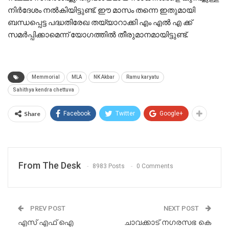
നിർദേശം നൽകിയിട്ടുണ്ട്. ഈ മാസം തന്നെ ഇതുമായി
ബന്ധപ്പെട്ട പദ്ധതിരേഖ തയ്യാറാക്കി എം എൽ എ ക്ക്
സമർപ്പിക്കാമെന്ന് യോഗത്തിൽ തീരുമാനമായിട്ടുണ്ട്.
Memmorial
MLA
NK Akbar
Ramu karyatu
Sahithya kendra chettuva
Share
Facebook
Twitter
Google+
From The Desk
8983 Posts
0 Comments
PREV POST
NEXT POST
എസ് എഫ് ഐ
ചാവക്കാട് നഗരസഭ കെ