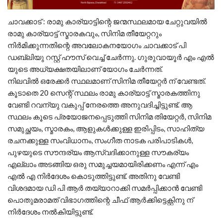
ചാവക്കാട് : രാമു കാര്യാട്ടിന്റെ ജന്മസ്ഥലമായ ചേറ്റുവയിൽ
രാമു കാര്യാട്ട് സ്മാരകവും, സിനിമ തീയേറ്ററും
നിർമിക്കുന്നതിന്റെ അവലോകനയോഗം ചാവക്കാട് പി
ഡബ്ലിയു റസ്റ്റ്‌ ഹൗസ് വെച്ച് ചേർന്നു. ഗുരുവായൂർ എം എൽ
യുടെ അധ്യക്ഷതയിലാണ് യോഗം ചേർന്നത്.
നിലവിൽ ഒരേക്കർ സ്ഥലമാണ് സിനിമ തീയേറ്റർ ന് വേണ്ടത്.
കൂടാതെ 20 സെന്റ് സ്ഥലം രാമു കാര്യാട്ട് സ്മാരകത്തിനു
വേണ്ടി റവന്യു വകുപ്പ് നേരത്തെ അനുവദിച്ചിട്ടുണ്ട്. ആ
സ്ഥലം കൂടെ പ്രയോജനപ്പെടുത്തി സിനിമ തിയേറ്റർ, സിനിമ
സമുച്ഛയം, സ്മാരകം, ആളുകൾക്കുള്ള ഇരിപ്പിടം, സാഹിത്യ
രചനക്കുള്ള സംവിധാനം, സംഗീത നാടക പരിപാടികൾ,
പുഴയുടെ സൗന്ദര്യം ആസ്വദിക്കാനുള്ള സൗകര്യം
എല്ലാം അടങ്ങിയ ഒരു സമുച്ചയമായിരിക്കണം എന്ന് എം
എൽ എ നിർദേശം കൊടുത്തിട്ടുണ്ട്. അതിനു വേണ്ടി
വിശദമായ ഡി പി ആർ തയ്യാറാക്കി സമർപ്പിക്കാൻ വേണ്ടി
പൊതുമരാമത് വിഭാഗത്തിന്റെ ചീഫ് ആർക്കിട്ടെക്റ്റിനു ന്
നിർദേശം നൽകിയിട്ടുണ്ട്.