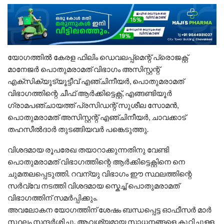
യോഗത്തിൽ കേരള ഫിലിം ഡെവലപ്പ്മെന്റ് പ്രൊജക്റ്റ്‌
മാനേജർ പൊതുമരാമത് വിഭാഗം അസിസ്റ്റന്റ്
എക്സിക്യൂട്യൂട്ടീവ് എഞ്ചിനീയർ, പൊതുമരാമത്
വിഭാഗത്തിന്റെ ചീഫ് ആർക്കിട്ടെക്റ്റ്, എങ്ങണ്ടിയൂർ
ഗ്രാമപഞ്ചായത്ത് പ്രസിഡന്റ്‌ സുശീല സോമൻ,
പൊതുമരാമത് അസിസ്റ്റന്റ് എഞ്ചിനീയർ, ചാവക്കാട്
തഹസീൽദാർ തുടങ്ങിയവർ പങ്കെടുത്തു.
വിശദമായ രൂപരേഖ തയാറാക്കുന്നതിനു വേണ്ടി
പൊതുമരാമത് വിഭാഗത്തിന്റെ ആർക്കിട്ടെക്റ്റിനെ നെ
ചുമതലപ്പെടുത്തി. റവന്യു വിഭാഗം ഈ സ്ഥലത്തിന്റെ
സർവ്വേ നടത്തി വിശദമായ സ്കെച്ച് പൊതുമരാമത്
വിഭാഗത്തിന് സമർപ്പിക്കും.
അവലോകന യോഗത്തിന് ശേഷം ബന്ധപ്പെട്ട ഓഫീസർ മാർ
സ്ഥലം സന്ദർശിച്ചു. ആവശ്യമായ സാധനങ്ങളെ കുറിച്ചുള്ള