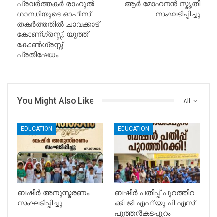
പ്രവർത്തകർ രാഹുൽ
ആർ മോഹനൻ സ്മൃതി
ഗാന്ധിയുടെ ഓഫീസ്
സംഘടിപ്പിച്ചു
തകർത്തതിൽ ചാവക്കാട്
കോണ്ഗ്രസ്സ്, യൂത്ത്
കോൺഗ്രസ്സ്
പ്രതിഷേധം
You Might Also Like
All
EDUCATION
EDUCATION
ബഷീർ അനുസ്മരണം
ബഷീർ പതിപ്പ് പുറത്തിറ
സംഘടിപ്പിച്ചു
ക്കി ജി എഫ് യു പി എസ്
പുത്തൻകടപ്പുറം