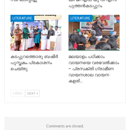
പുത്തൻകടപ്പുറം
LITERATURE
LITERATURE
കടപ്പുറത്തൊരു ബഷീർ
മലയാളം പഠിക്കാം
പുസ്തകം പ്രകാശനം
വായനയെ വരവേൽക്കാം
ചെയ്തു
– പ്രസക്തി ഗ്രാമീണ
വായനശാല വായന
കളരി…
PREV
NEXT
Comments are closed.