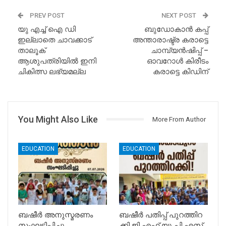
PREV POST
NEXT POST
യു എച്ച് ഐ ഡി
ബുഡോകാൻ കപ്പ്
ഇല്ലാതെ ചാവക്കാട്
അന്താരാഷ്ട്ര കരാട്ടെ
താലൂക്
ചാമ്പ്യൻഷിപ്പ് –
ആശുപത്രിയിൽ ഇനി
ഓവറോൾ കിരീടം
ചികിത്സ ലഭ്യമല്ല
കരാട്ടെ കിഡിന്
You Might Also Like
More From Author
EDUCATION
EDUCATION
ബഷീർ അനുസ്മരണം
ബഷീർ പതിപ്പ് പുറത്തിറ
സംഘടിപ്പിച്ചു
ക്കി ജി എഫ് യു പി എസ്