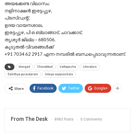
അയക്കേണ്ട വിലാസം:
നളിനാക്ഷൻ ഇരട്ടപ്പുഴ,
പ്രസിഡന്റ്,
ഉദയ വായനശാല,
ഇരട്ടപ്പുഴ, പി ഒ ബ്ലാങ്ങാട്, ചാവക്കാട്,
തൃശൂർ ജില്ല – 680506.
കൂടുതൽ വിവരങ്ങൾക്ക്
+91 7034 62 2917 എന്ന നമ്പരിൽ ബന്ധപ്പെടാവുന്നതാണ്.
blangad
Chavakkad
Irattapuzha
Literature
Sahithya puraskaram
Udaya vayanashala
Share
Facebook
Twitter
Google+
From The Desk
8983 Posts
0 Comments