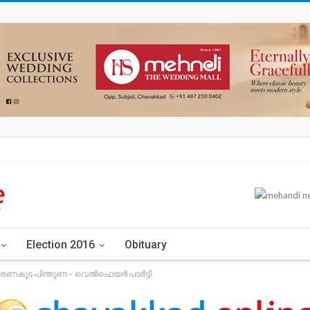
Election 2016
Obituary
രണകൂട പിന്തുണ – വെൽഫെയർ പാർട്ടി