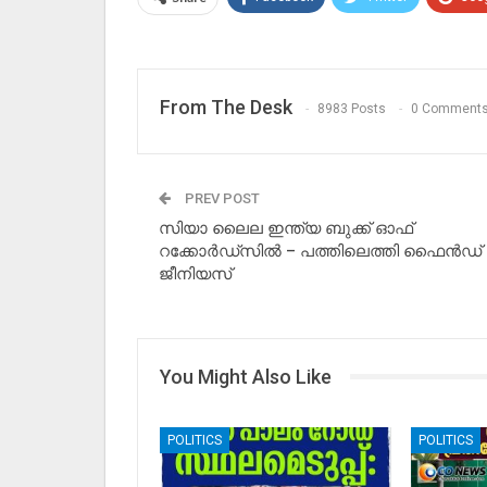
From The Desk
8983 Posts
0 Comment
PREV POST
സിയാ ലൈല ഇന്ത്യ ബുക്ക്‌ ഓഫ്
റക്കോർഡ്‌സിൽ – പത്തിലെത്തി ഫൈൻഡ് 
ജീനിയസ്
You Might Also Like
POLITICS
POLITICS