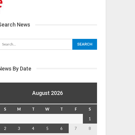
Search News
News By Date
August 2026
S
M
T
W
T
F
S
1
2
3
4
5
6
7
8