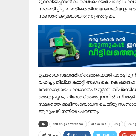
മുന്നറിയിപ്പ് നൽകി. വെൽഫെയർ പാർട്ടി ചാ
സംഘടിപ്പിച്ച ലഹരിക്കെതിരായ ജനകീയ ഉപ
സംസാരിക്കുകയായിരുന്നു അദ്ദേഹം.
ഉപരോധസമരത്തിന് വെൽഫെയർ പാർട്ടി മുനി
വഹിച്ചു. ജില്ലാ കമ്മറ്റി അംഗം കെ. കെ ഷാ
നേതാക്കളായ ചാവക്കാട് പ്രസ്സ്ക്ലബ് പ്രസ
തെക്കുപുറം, ഫിറോസ് തൈപ്പറമ്പിൽ, സി.ആ
സമരത്തെ അഭിസംബോധന ചെയ്തു സംസാരിച്ച
ആലുംപടി നന്ദിയും പറഞ്ഞു.
Anti drugs awareness
Chavakkad
Drug
Ovung
Share
Facebook
Twitter
Goo