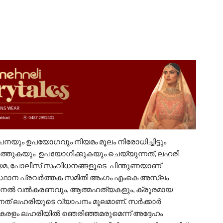
വിൽപനയും ഉപയോഗവും നിയമം മൂലം നിരോധിച്ചിട്ടും
്തുകയും ഉപയോഗിക്കുകയും ചെയ്യുന്നത്, ലഹരി
ിയമ, പോലീസ് സംവിധനങ്ങളൂടെ പിന്തുണയാണ്
സ്ഥാന പ്രവർത്തക സമിതി അംഗം എംകെ അസ്‌ലം
്രിമിനൽ വൽകരണവും, ആത്മഹത്യകളും, ക്രൂരമായ
്നത് ലഹരിയുടെ വ്യാപനം മൂലമാണ്. സർക്കാർ
കേരളം ലഹരിയിൽ ഞെരിഞ്ഞമരുമെന്ന് അദ്ദേഹം