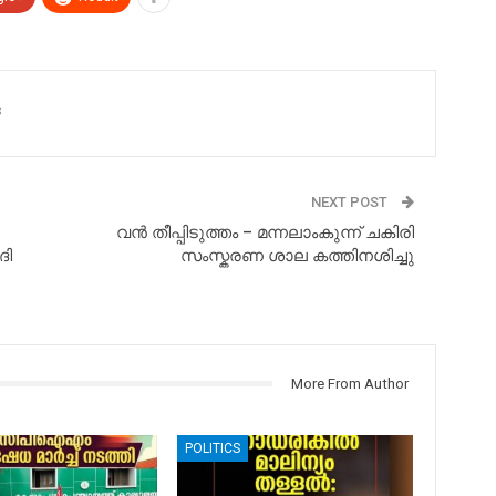
s
NEXT POST
വൻ തീപ്പിടുത്തം – മന്നലാംകുന്ന് ചകിരി
ദി
സംസ്കരണ ശാല കത്തിനശിച്ചു
More From Author
POLITICS