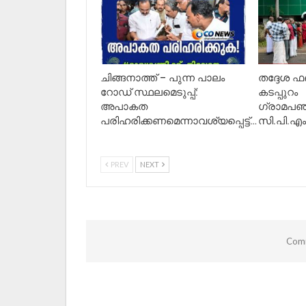
ചിങ്ങനാത്ത് – പുന്ന പാലം
തദ്ദേശ ഫണ്
റോഡ് സ്ഥലമെടുപ്പ്:
കടപ്പുറം
അപാകത
ഗ്രാമപഞ്
പരിഹരിക്കണമെന്നാവശ്യപ്പെട്ട്…
സി.പി.എ
PREV
NEXT
Comm