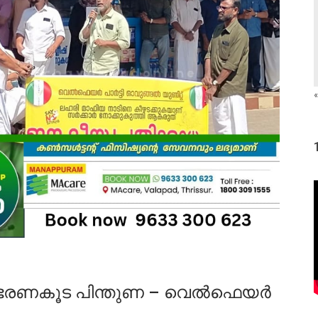
«
 ഭരണകൂട പിന്തുണ – വെൽഫെയർ