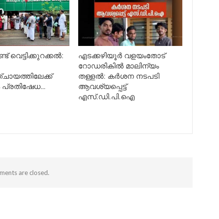
ട് വെട്ടിക്കുറക്കൽ:
എടക്കഴിയൂർ വളയംതോട്
റോഡരികിൽ മാലിന്യം
ചായത്തിലേക്ക്
തള്ളൽ: കർശന നടപടി
ം പ്രതിഷേധ…
ആവശ്യപ്പെട്ട്
എസ്.ഡി.പി.ഐ
ents are closed.