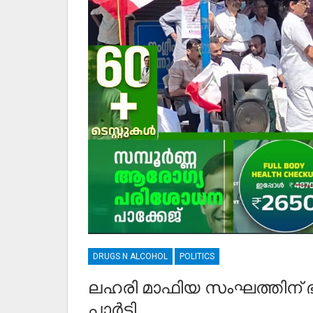
DRUGS N ALCOHOL
POLITICS
ലഹരി മാഫിയ സംഘത്തിന്
പാർട്ടി