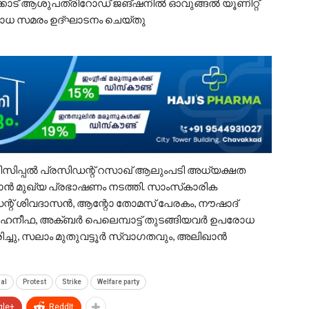
വക്കാട് ആശുപത്രിറോഡ് ജങ്ഷനിൽ ഓവുങ്ങൽ യൂണിറ്റ്
രോധ സമരം ഉദ്ഘാടനം ചെയ്തു
സിപ്പൽ പ്രസിഡന്റ് റസാഖ് ആലുംപടി അധ്യക്ഷത
ജഹാൻ മുഖ്യ പ്രഭാഷണം നടത്തി. സാംസ്‌കാരിക
ിഡന്റ് ശിവദാസൻ, ആന്റോ തോമസ് പേരകം, നൗഷാദ്
ർ ഹനീഫ, അക്ബർ പെലെമ്പാട്ട് തുടങ്ങിയവർ ഉപരോധ
ു, സലാം മുതുവട്ടൂർ സ്വാഗതവും, അലിഖാൻ
al
Protest
Strike
Welfare party
gle+
ReddIt