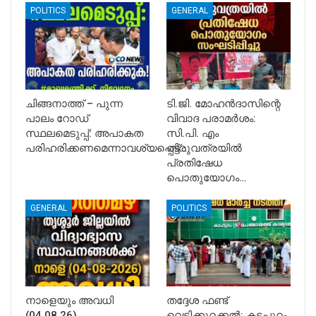
POLITICS
GENERAL
ചിങ്ങനാത്ത് – പുന്ന
ടി.ജി. മോഹൻദാസിന്റെ
പാലം റോഡ്
വിവാദ പരാമർശം:
സ്ഥലമെടുപ്പ്: അപാകത
സി.പി. എം
പരിഹരിക്കണമെന്നാവശ്യപ്പെട്ട്…
തിരുവത്രയിൽ
പ്രതിഷേധ
പൊതുയോഗം…
GENERAL
POLITICS
നാളെയും അവധി
തദ്ദേശ ഫണ്ട്
(04.08.26)
വെട്ടിക്കുറക്കൽ: കടപ്പുറം