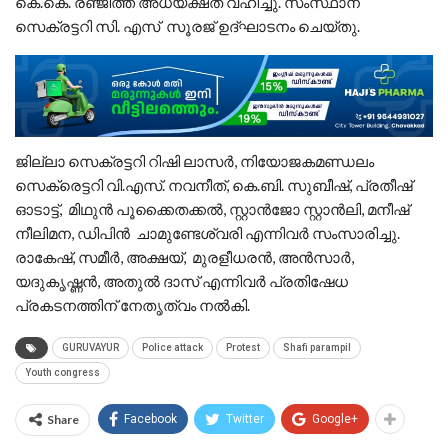
കെ.കെ. രഞ്ജിത്ത് അധ്യക്ഷത വഹിച്ചു. സംസ്ഥാന
സെക്രട്ടറി സി. എസ് സൂരജ് ഉദ്ഘാടനം ചെയ്തു.
ജില്ലാ സെക്രട്ടറി റിഷി ലാസർ, നിയോജകമണ്ഡലം
സെക്രെട്ടറി വി.എസ്. നവനീത്, കെ.ബി. സുബീഷ്, പ്രതീഷ്
ഓടാട്ട്, മിഥുൻ പൂക്കൈതക്കൽ, സ്റ്റാൻജോ സ്റ്റാൻലി, മനീഷ്
നീലിമന, ഡിപിൻ ചാമുണ്ടേശ്വരി എന്നിവർ സംസാരിച്ചു.
രാകേഷ്, സമീർ, അക്ഷയ്, മുരളീധരൻ, അൻസാർ,
യദുകൃഷ്ണൻ, അതുൽ ദാസ് എന്നിവർ പ്രതിഷേധ
പ്രകടനത്തിന് നേതൃത്വം നൽകി.
GURUVAYUR
Police attack
Protest
Shafi parampil
Youth congress
Share
Facebook
Twitter
Google+