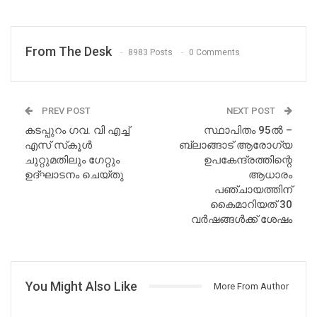
From The Desk
8983 Posts
0 Comments
PREV POST
NEXT POST
കടപ്പുറം ഗവ. വി എച്ച്
സ്ഥാപിതം 95ൽ –
എസ് സ്‌കൂൾ
ബ്ലാങ്ങാട് ആരോഗ്യ
ചുറ്റുമതിലും ഗേറ്റും
ഉപകേന്ദ്രത്തിന്റെ
ഉദ്ഘാടനം ചെയ്തു
ആധാരം
പഞ്ചായത്തിന്
കൈമാറിയത് 30
വർഷങ്ങൾക്ക് ശേഷം
You Might Also Like
More From Author