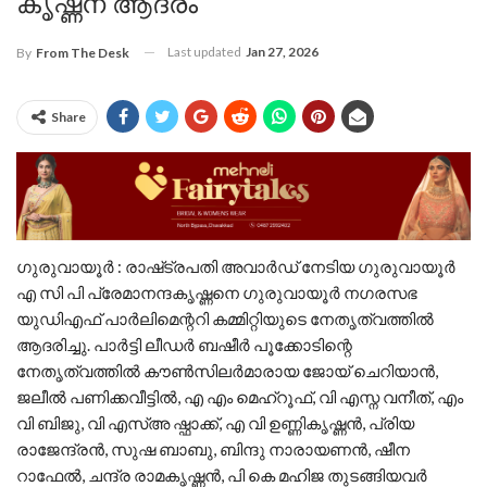
കൃഷ്ണന് ആദരം
Last updated
Jan 27, 2026
By
From The Desk
Share
ഗുരുവായൂർ : രാഷ്‌ട്രപതി അവാർഡ് നേടിയ ഗുരുവായൂർ
എ സി പി പ്രേമാനന്ദകൃഷ്ണനെ ഗുരുവായൂർ നഗരസഭ
യുഡിഎഫ് പാർലിമെന്ററി കമ്മിറ്റിയുടെ നേതൃത്വത്തിൽ
ആദരിച്ചു. പാർട്ടി ലീഡർ ബഷീർ പൂക്കോടിന്റെ
നേതൃത്വത്തിൽ കൗൺസിലർമാരായ ജോയ് ചെറിയാൻ,
ജലീൽ പണിക്കവീട്ടിൽ, എ എം മെഹ്‌റൂഫ്, വി എസ്ന വനീത്, എം
വി ബിജു, വി എസ്അ ഷ്ഫാക്ക്, എ വി ഉണ്ണികൃഷ്ണൻ, പ്രിയ
രാജേന്ദ്രൻ, സുഷ ബാബു, ബിന്ദു നാരായണൻ, ഷീന
റാഫേൽ, ചന്ദ്ര രാമകൃഷ്ണൻ, പി കെ മഹിജ തുടങ്ങിയവർ