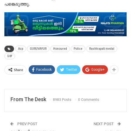
പങ്കെടുത്തു.
Acp
GURUVAYUR
Honoured
Police
Rashtrapati medal
Udf
Share
Facebook
Twitter
Google+
From The Desk
8983 Posts
0 Comments
PREV POST
NEXT POST