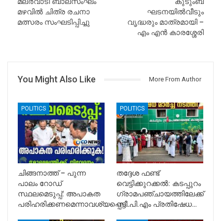
മലർവാടി ബാലസംഘം
കുടുംബ
മഴവിൽ ചിത്ര രചനാ
ഘടനയിൽവീടും
മത്സരം സംഘടിപ്പിച്ചു
വൃദ്ധരും മാത്രമായി –
എം എൻ കാരശ്ശേരി
You Might Also Like
More From Author
POLITICS
POLITICS
ചിങ്ങനാത്ത് – പുന്ന
തദ്ദേശ ഫണ്ട്
പാലം റോഡ്
വെട്ടിക്കുറക്കൽ: കടപ്പുറം
സ്ഥലമെടുപ്പ്: അപാകത
ഗ്രാമപഞ്ചായത്തിലേക്ക്
പരിഹരിക്കണമെന്നാവശ്യപ്പെട്ട്…
സി.പി.എം പ്രതിഷേധ…