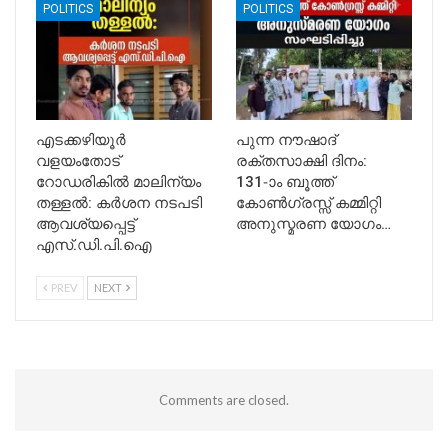
POLITICS
POLITICS
എടക്കഴിയൂർ
പുന്ന നൗഷാദ്
വളയംതോട്
രക്തസാക്ഷി ദിനം:
റോഡരികിൽ മാലിന്യം
131-ാം ബൂത്ത്
തള്ളൽ: കർശന നടപടി
കോൺഗ്രസ്സ് കമ്മിറ്റി
ആവശ്യപ്പെട്ട്
അനുസ്മരണ യോഗം…
എസ്.ഡി.പി.ഐ
PREV
NEXT
Comments are closed.