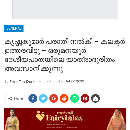
GENERAL
കൃഷ്ണകുമാർ പരാതി നൽകി – കലക്ടർ
ഉത്തരവിട്ടു – ഒരുമനയൂർ
ദേശീയപാതയിലെ യാത്രാദുരിതം
അവസാനിക്കുന്നു
Last updated
Jul 27, 2023
By
From The Desk
Share