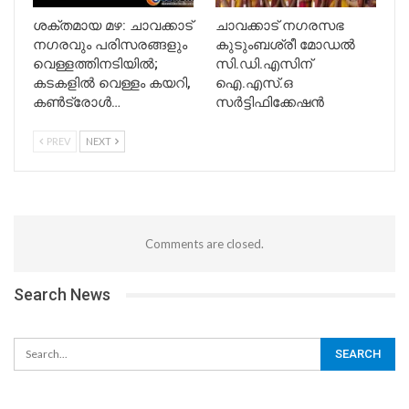
ശക്തമായ മഴ: ചാവക്കാട്
ചാവക്കാട് നഗരസഭ
നഗരവും പരിസരങ്ങളും
കുടുംബശ്രീ മോഡൽ
വെള്ളത്തിനടിയിൽ;
സി.ഡി.എസിന്
കടകളിൽ വെള്ളം കയറി,
ഐ.എസ്.ഒ
കൺട്രോൾ…
സർട്ടിഫിക്കേഷൻ
PREV
NEXT
Comments are closed.
Search News