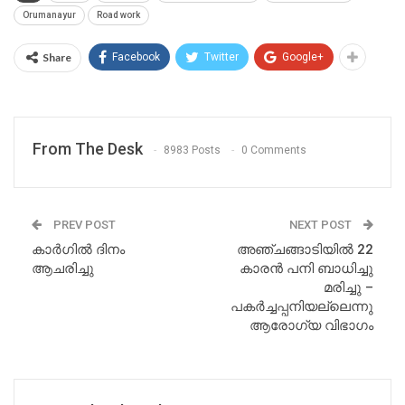
Orumanayur
Road work
Share
Facebook
Twitter
Google+
From The Desk
8983 Posts
0 Comments
PREV POST
NEXT POST
കാർഗിൽ ദിനം
അഞ്ചങ്ങാടിയിൽ 22
ആചരിച്ചു
കാരൻ പനി ബാധിച്ചു
മരിച്ചു –
പകർച്ചപ്പനിയല്ലെന്നു
ആരോഗ്യ വിഭാഗം