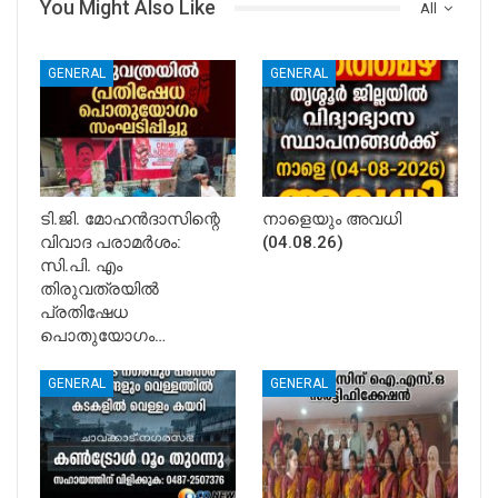
You Might Also Like
All
GENERAL
GENERAL
ടി.ജി. മോഹൻദാസിന്റെ
നാളെയും അവധി
വിവാദ പരാമർശം:
(04.08.26)
സി.പി. എം
തിരുവത്രയിൽ
പ്രതിഷേധ
പൊതുയോഗം…
GENERAL
GENERAL