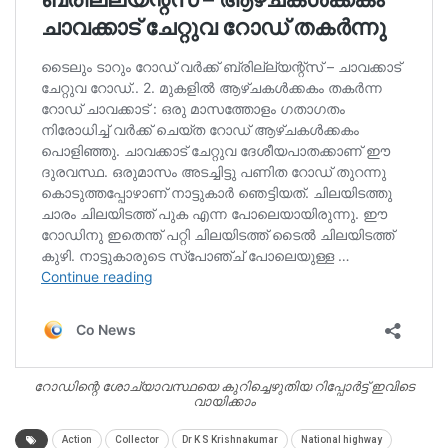
റോഡിന്റെ ശോച്യാവസ്ഥയെ കുറിച്ചെഴുതിയ റിപ്പോർട്ട് ഇവിടെ
വായിക്കാം
Action
Collector
Dr K S Krishnakumar
National highway