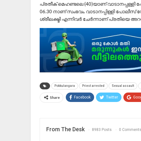
പ്രതീക് മെഹണ്ടലെ (40)യാണ് വാടാനപ്പള്ളി പോ
06.30 നാണ് സംഭവം. വാടാനപ്പിള്ളി പോലീസ്
ശ്രീലക്ഷ്മി എന്നിവർ ചേർന്നാണ് പ്രതിയെ അറസ്റ
Pokkulangara
Priest arrested
Sexual assault
Share
Facebook
Twitter
Goo
From The Desk
8983 Posts
0 Comment