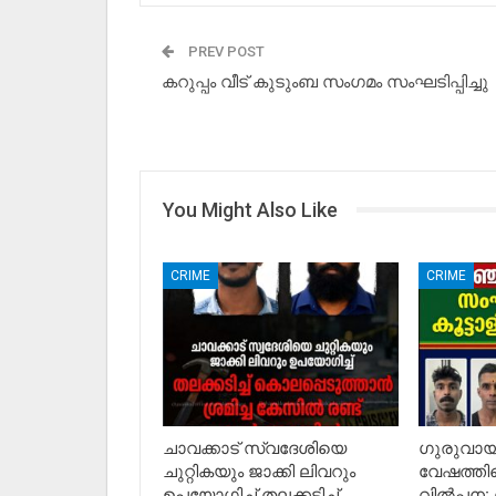
PREV POST
കറുപ്പം വീട് കുടുംബ സംഗമം സംഘടിപ്പിച്ചു
You Might Also Like
CRIME
CRIME
ചാവക്കാട് സ്വദേശിയെ
ഗുരുവായൂ
ചുറ്റികയും ജാക്കി ലിവറും
വേഷത്തി
ഉപയോഗിച്ച് തലക്കടിച്ച്
വിൽപ്പന