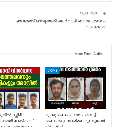
NEXT POST
ചാവക്കാട് ഓവുങ്ങൽ മലർവാടി ബാലോത്സവം
കൊണ്ടാടി
More From Author
CRIME
രിൽ സ്ത്രീ
മുക്കുപണ്ടം പണയം വെച്ച്
ലെത്തി കഞ്ചാവ്
പണം തട്ടാൻ ശ്രമം മൂന്നുപേർ
; സംഘത്തലവനും
പിടിയിൽ