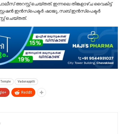
ലീസ് അറസ്റ്റ് ചെയ്തത്. ഇന്നലെ തിങ്കളാഴ്ച വൈകിട്ട്
 സ്റ്റേഷൻ ഇൻസ്പെക്ടർ ഷാജു, സബ് ഇൻസ്പെക്ടർ
്റ് ചെയ്തത്.
Temple
Vadanappilli
gle+
ReddIt
s