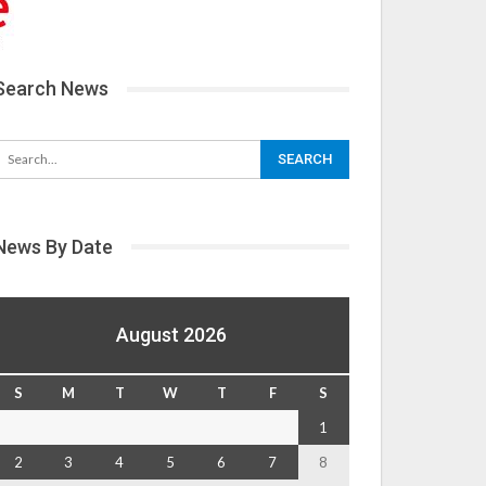
Search News
News By Date
August 2026
S
M
T
W
T
F
S
1
2
3
4
5
6
7
8