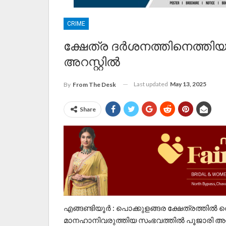
CRIME
ക്ഷേത്ര ദർശനത്തിനെത്തിയ 
അറസ്റ്റിൽ
Last updated
May 13, 2025
By
From The Desk
Share
എങ്ങണ്ടിയൂർ : പൊക്കുളങ്ങര ക്ഷേത്രത്തിൽ ത
മാനഹാനിവരുത്തിയ സംഭവത്തിൽ പൂജാരി അറസ്