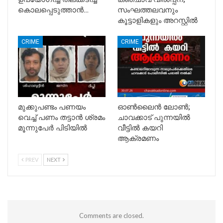
കൊലപ്പെടുത്താൻ…
സംഘത്തലവനും
കൂട്ടാളികളും അറസ്റ്റിൽ
CRIME
CRIME
മുക്കുപണ്ടം പണയം
ഓൺലൈൻ ലോൺ;
വെച്ച് പണം തട്ടാൻ ശ്രമം
ചാവക്കാട് പുന്നയിൽ
മൂന്നുപേർ പിടിയിൽ
വീട്ടിൽ കയറി
ആക്രമണം
PREV
NEXT
Comments are closed.