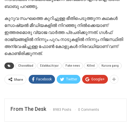
ബാബു പറഞ്ഞു.
കുറുവ സംഘത്തെ കുറിച്ചുള്ള ഭീതിപെടുത്തുന്ന കഥകൾ
സോഷ്യൽ മീഡിയകളിൽ നിറഞ്ഞു നിൽക്കെയാണ്
ഇത്തരമൊരു വ്യാജ വാർത്ത പ്രചരിക്കുന്നത്. ഗൾഫ്
രാജ്യങ്ങളിൽ നിന്നും പുറം നാടുകളിൽ നിന്നും നിജസ്ഥിതി
അന്വേഷിച്ചുള്ള ഫോൺ കോളുകൾ നിരവധിയാണ് വന്ന്
കൊണ്ടിരിക്കുന്നത്.
Chavakkad
Edakkazhiyur
Fake news
Killed
Kuruva gang
Share
Facebook
Twitter
Google+
From The Desk
8983 Posts
0 Comments