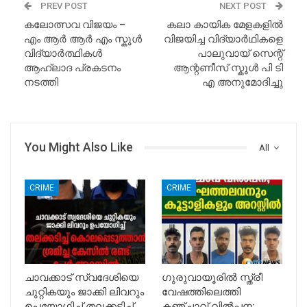
PREV POST
NEXT POST
കലോത്സവ വിജയം –
കലാ കായിക മേളകളിൽ
എം ആർ ആർ എം സ്കൂൾ
വിജയിച്ച വിദ്യാർഥികളെ
വിദ്യാർത്ഥികൾ
പാലുവായ് സെന്റ്
ആഹ്ലാദ പ്രകടനം
ആന്റണീസ് സ്കൂൾ പി ടി
നടത്തി
എ അനുമോദിച്ചു
You Might Also Like
All
CRIME
CRIME
ചാവക്കാട് സ്വദേശിയെ
ഗുരുവായൂരിൽ സ്ത്രീ
ചുറ്റികയും ജാക്കി ലിവറും
വേഷത്തിലെത്തി
ഉപയോഗിച്ച് തലക്കടിച്ച്
കഞ്ചാവ് വിൽപ്പന;