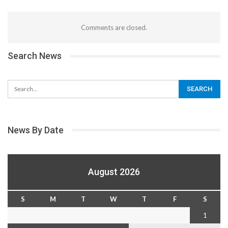
Comments are closed.
Search News
News By Date
August 2026
S
M
T
W
T
F
S
1