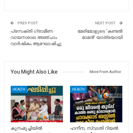
PREV POST
NEXT POST
പ്രസക്തി ഗ്രാമീണ
മേരിമോളുടെ ‘കണ്ടൽ
വായനശാല അഞ്ചാം
മാമൻ’ യാത്രയായി
വാർഷികം ആഘോഷിച്ചു
You Might Also Like
More From Author
HEALTH
HEALTH
കൂനംമുച്ചിയിൽ
ഹനീന, സ്വാതി റിയൽ