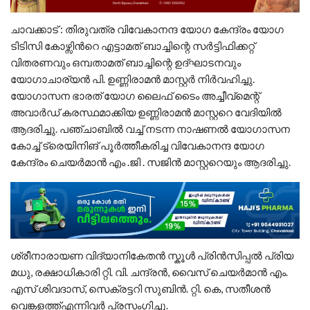
ചാവക്കാട് : തിരുവത്ര വിവേകാനന്ദ യോഗ കേന്ദ്രം യോഗ
ടിടിസി കോഴ്സിന്‍റെ എട്ടാമത് ബാച്ചിന്റെ സർട്ടിഫിക്കറ്റ്
വിതരണവും ഒമ്പതാമത് ബാച്ചിന്റെ ഉദ്ഘാടനവും
യോഗാചാര്യൻ പി. ഉണ്ണിരാമൻ മാസ്റ്റർ നിർവഹിച്ചു.
യോഗാസന ഭാരത് യോഗ ലൈഫ് ടൈം അച്ചീവ്മെന്റ്
അവാർഡ് കരസ്ഥമാക്കിയ ഉണ്ണിരാമൻ മാസ്റ്ററെ വേദിയിൽ
ആദരിച്ചു. പഞ്ചാബിൽ വച്ച് നടന്ന നാഷണൽ യോഗാസന
കോച്ച് ട്രെയിനിങ് പൂർത്തീകരിച്ച വിവേകാനന്ദ യോഗ
കേന്ദ്രം ചെയർമാൻ എം .ജി . സജിൻ മാസ്റ്ററെയും ആദരിച്ചു.
ശ്രീനാരായണ വിദ്യാനികേതൻ സ്കൂൾ പ്രിൻസിപ്പൽ പ്രിയ
മധു, രക്ഷാധികാരി റ്റി. വി. ചന്ദ്രൻ, വൈസ് ചെയർമാൻ എം.
എസ് ശിവദാസ്, സെക്രട്ടറി സുബിൻ. റ്റി. കെ, സതീശൻ
വെങ്കളത്ത്എന്നിവർ പ്രസംഗിച്ചു.