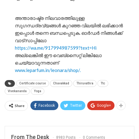
അന്താരാഷ്ട്ര നിലവാരത്തിലുള്ള
സുഗന്ധദ്രവ്യങ്ങൾ കുറഞ്ഞ വിലയിൽ ലഭിക്കാൻ
ഇപ്പൊൾ തന്നെ ബന്ധപ്പെടുക. ഓർഡർ നിങ്ങൾക്ക്
വാട്സാപ്പിലോ
https://wa.me/917994987599?text=Hi
അല്ലെങ്കിൽ ഈ വെബ്സൈറ്റ് ലിങ്കിലോ
ചെയ്യാവുന്നതാണ്
www.leparfum.in/leonara/shop/.
Certificate course
Chavakkad
Thiruvathra
Ttc
Vivekananda
Yoga
Share
Facebook
Twitter
Google+
From The Desk
8983 Posts
0 Comments