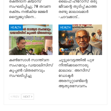
രക്തദാന ക്യാമ്പ്
ലൈഫ് ഹീറോസ്: ഒരു
സംഘടിപ്പിച്ചു; 78 തവണ
ജീവന്റെ തുടിപ്പ് കാത്ത
രക്തം നൽകിയ മേജർ
രണ്ടു മാലാഖമാർ
സ്റ്റൈജുവിനെ…
-ചാവക്കാട്…
HEALTH
HEALTH
കൺസോൾ സാന്ത്വന
ചൂട്ടുവെട്ടത്തിൽ പുഴ
സംഗമവും ഡയാലിസിസ്
നീന്തിക്കടന്നൊരു
കൂപ്പൺ വിതരണവും
മാലാഖ : അസീസ്
സംഘടിപ്പിച്ചു
ഡോക്ടർ
അരനൂറ്റാണ്ടിന്റെ
ആതുരസേവനം
PREV
NEXT