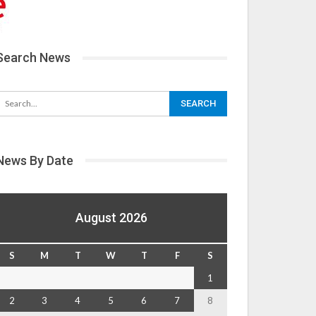
Search News
News By Date
August 2026
S
M
T
W
T
F
S
1
2
3
4
5
6
7
8