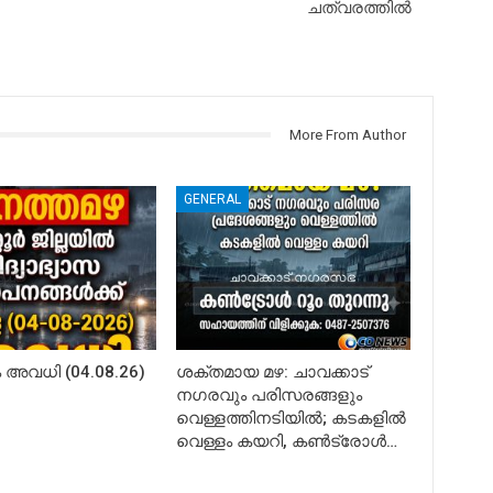
ചത്വരത്തിൽ
More From Author
GENERAL
അവധി (04.08.26)
ശക്തമായ മഴ: ചാവക്കാട്
നഗരവും പരിസരങ്ങളും
വെള്ളത്തിനടിയിൽ; കടകളിൽ
വെള്ളം കയറി, കൺട്രോൾ…