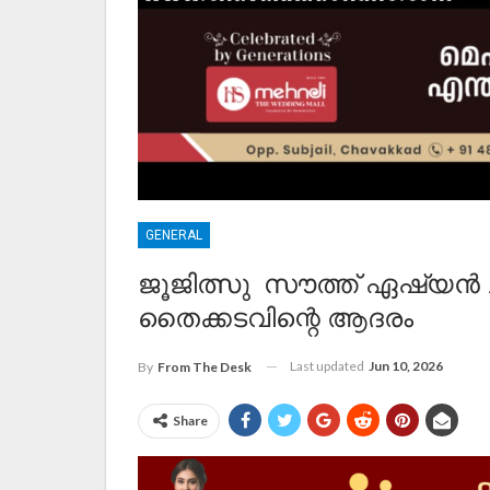
GENERAL
ജൂജിത്സു സൗത്ത് ഏഷ്യൻ ചാ
തൈക്കടവിന്റെ ആദരം
Last updated
Jun 10, 2026
By
From The Desk
Share