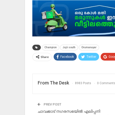
Champion
Jujii south
Orumanayar
Share
Facebook
Twitter
Goo
From The Desk
8983 Posts
0 Comment
PREV POST
ചാവക്കാട് നഗരസഭയിൽ എലിപ്പനി