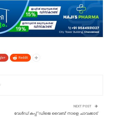
gle+
ReddIt
s
NEXT POST
വേൾഡ് കപ്പ് ‘ഡിജെ വൈബ്’ നാളെ ചാവക്കാട്