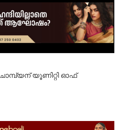
മ്പ്യന് യൂണിറ്റി ഓഫ്