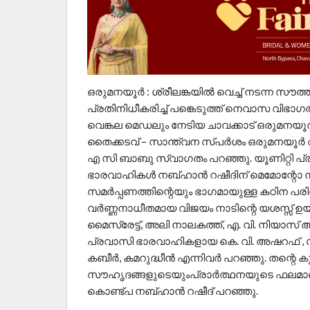
ഒരുമനയൂർ : ശ്രീലങ്കയിൽ വെച്ച് നടന്ന സൗത
പ്രതിനിധീകരിച്ച് പങ്കെടുത്ത് നെവാസ വിഭാഗത
വെങ്കല മെഡലും നേടിയ ചാവക്കാട് ഒരുമനയൂ
തൈക്കടവ് – സാന്ത്വന സ്പർശം ഒരുമനയൂർ ആ
എ സി ബാബു സ്വാഗതം പറഞ്ഞു. യൂണിറ്റി പ്രസ
ഭാരവാഹികൾ നബ്ഹാൻ റഷീദിന് മെമോന്റോ നൽ
സമർപ്പണത്തിന്റെയും ഭാഗമായുള്ള കഠിന പര
വർണ്ണനാധീതമായ വിജയം നാടിന്റെ യശസ്സ് ഉയ
മൈസ്രേട്ട്, അലി നാലകത്ത്, എ. വി. നിയാസ് അ
പ്രവാസി ഭാരവാഹികളായ കെ. വി. അഷറഫ് , സലീ
കബീർ, കമറുദ്ധീൻ എന്നിവർ പറഞ്ഞു. തന്റെ
സൗഹൃദങ്ങളുടെയുംപ്രാർത്ഥനയുടെ ഫലമാണ് തന്
കൊണ്ട്പ നബ്ഹാൻ റഷീദ് പറഞ്ഞു.