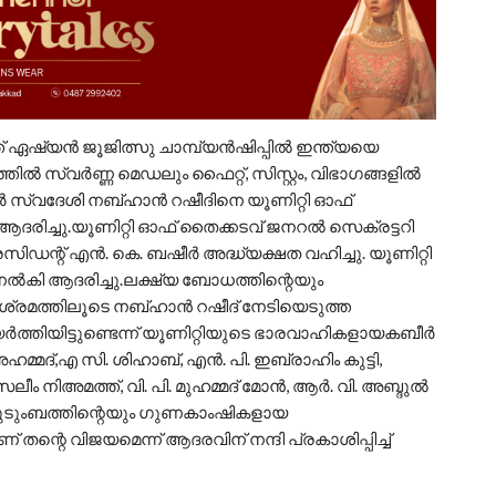
്ത് ഏഷ്യൻ ജൂജിത്സു ചാമ്പ്യൻഷിപ്പിൽ ഇന്ത്യയെ
്തിൽ സ്വർണ്ണ മെഡലും ഫൈറ്റ്, സിസ്റ്റം, വിഭാഗങ്ങളിൽ
ർ സ്വദേശി നബ്ഹാൻ റഷീദിനെ യൂണിറ്റി ഓഫ്
ദരിച്ചു.യൂണിറ്റി ഓഫ് തൈക്കടവ് ജനറൽ സെക്രട്ടറി
ിഡന്റ്‌ എൻ. കെ. ബഷീർ അദ്ധ്യക്ഷത വഹിച്ചു. യൂണിറ്റി
കി ആദരിച്ചു.ലക്ഷ്യ ബോധത്തിന്റെയും
ിശ്രമത്തിലൂടെ നബ്ഹാൻ റഷീദ് നേടിയെടുത്ത
ർത്തിയിട്ടുണ്ടെന്ന് യൂണിറ്റിയുടെ ഭാരവാഹികളായകബീർ
ഹമ്മദ്,എ സി. ശിഹാബ്, എൻ. പി. ഇബ്രാഹിം കുട്ടി,
ം നിഅമത്ത്, വി. പി. മുഹമ്മദ്‌ മോൻ, ആർ. വി. അബ്ദുൽ
 കുടുംബത്തിന്റെയും ഗുണകാംഷികളായ
റെ വിജയമെന്ന് ആദരവിന് നന്ദി പ്രകാശിപ്പിച്ച്