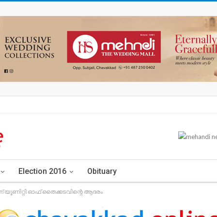
Election 2016
Obituary
് യൂണിറ്റി ഓഫ് തൈക്കടവിന്റെ ആദരം