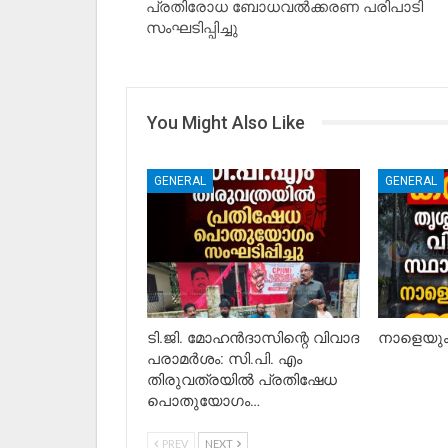
പ്രതിരോധ ബോധവൽക്കരണ പരിപാടി
സംഘടിപ്പിച്ചു
You Might Also Like
GENERAL
GENERAL
ടി.ജി. മോഹൻദാസിന്റെ വിവാദ
നാളെയും 
പരാമർശം: സി.പി. എം
തിരുവത്രയിൽ പ്രതിഷേധ
പൊതുയോഗം…
PREV
NEXT