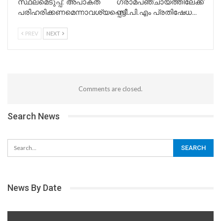
സ്ഥലമെടുപ്പ്: അപാകത
ഗ്രാമപഞ്ചായത്തിലേക്ക്
പരിഹരിക്കണമെന്നാവശ്യപ്പെട്ട്…
സി.പി.എം പ്രതിഷേധ…
PREV
NEXT
Comments are closed.
Search News
News By Date