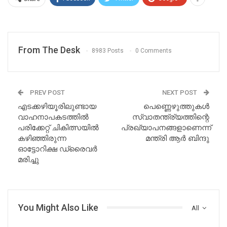
From The Desk
8983 Posts
0 Comments
PREV POST
NEXT POST
എടക്കഴിയൂരിലുണ്ടായ
പെണ്ണെഴുത്തുകൾ
വാഹനാപകടത്തിൽ
സ്വാതന്ത്ര്യത്തിന്റെ
പരിക്കേറ്റ് ചികിത്സയിൽ
പ്രഖ്യാപനങ്ങളാണെന്ന്
കഴിഞ്ഞിരുന്ന
മന്ത്രി ആർ ബിന്ദു
ഓട്ടോറിക്ഷ ഡ്രൈവർ
മരിച്ചു
You Might Also Like
All