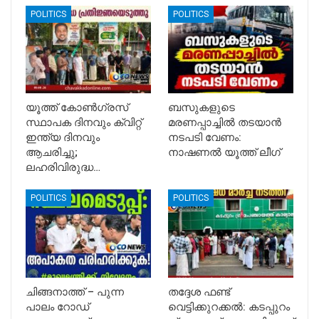
POLITICS
POLITICS
യൂത്ത് കോൺഗ്രസ്
ബസുകളുടെ
സ്ഥാപക ദിനവും ക്വിറ്റ്
മരണപ്പാച്ചിൽ തടയാൻ
ഇന്ത്യ ദിനവും
നടപടി വേണം:
ആചരിച്ചു;
നാഷണൽ യൂത്ത് ലീഗ്
ലഹരിവിരുദ്ധ…
POLITICS
POLITICS
ചിങ്ങനാത്ത് – പുന്ന
തദ്ദേശ ഫണ്ട്
പാലം റോഡ്
വെട്ടിക്കുറക്കൽ: കടപ്പുറം