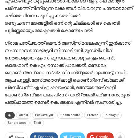
എടക്കഴിയൂർ കുടുംബാരോഗ്യകേന്ദ്ര വളപ്പിലെ കാന്റീൻ
പരിസരത്ത് നിന്നിരുന്ന ലക്ഷങ്ങൾ വിലവരുന്ന ചന്ദനമരമാണ്
കഴിഞ്ഞ ദിവസം മുറിച്ചു കടത്തിയത്.
രണ്ടു ചന്ദന മരങ്ങളിൽ ഒന്നിന്റെ ചില്ലകൾ ഒഴികെ തടി
പൂർണ്ണമായും മോഷ്ടാക്കൾ കൊണ്ട് പോയി.
ഗ്രാമ പഞ്ചയത്ത് മെമ്പർ അസിസ് മന്ദലംകുന്ന്, ഇൻകാസ്
സംസ്ഥാന സെക്രട്ടറി സി സാദിഖലി, മുസ്ലിം ലീഗ്
നേതാക്കളായ എം സി മുസ്ഥഫ, ബാദുഷ എം കെ സി,
ഷാജഹാൻ കെ എം, റസാക്ക് പാലക്കൽ, മണ്ഡലം
കൊൺഗ്രസ് വൈസ് പ്രസിഡൻ്റ് ഉമ്മർ ഒളങ്ങാട്ട്, സലിം
ആച പുള്ളി, മത്സ്യതൊഴിലാളി കൊൺഗ്രസ് ബ്ലോക്ക്
പ്രസിഡൻ്റ് എച് എ ഷാജഹാൻ, മത്സ്യതൊഴിലാളി
കോൺഗ്രസ് മണ്ഡലം പ്രസിഡൻ്റ് അഷ്റഫ് മന്നാൻ, മുൻ
പഞ്ചായത്ത് മെമ്പർ കെ. അബു എന്നിവർ സംസാരിച്ചു.
Arrest
Edakazhiyur
Health centre
Protest
Punnayur
Sandle wood
Theft
Share
Facebook
Twitter
Google+