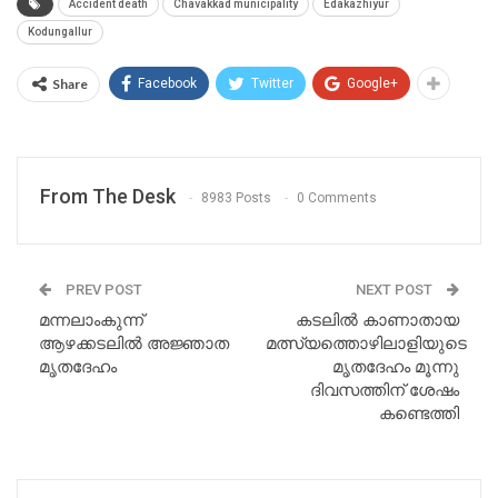
Accident death
Chavakkad municipality
Edakazhiyur
Kodungallur
Share
Facebook
Twitter
Google+
From The Desk
8983 Posts
0 Comments
PREV POST
NEXT POST
മന്നലാംകുന്ന്
കടലിൽ കാണാതായ
ആഴക്കടലിൽ അജ്ഞാത
മത്സ്യത്തൊഴിലാളിയുടെ
മൃതദേഹം
മൃതദേഹം മൂന്നു
ദിവസത്തിന് ശേഷം
കണ്ടെത്തി