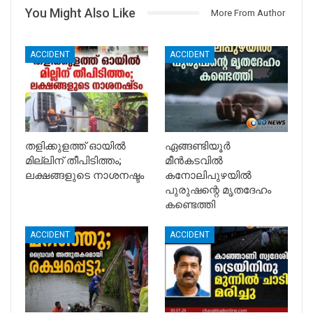
You Might Also Like
More From Author
ACCIDENT
ACCIDENT
തളിക്കുളത്ത് ഓയിൽ
ഏങ്ങണ്ടിയൂർ
മില്ലിന് തീപിടിത്തം;
മീൻകടവിൽ
ലക്ഷങ്ങളുടെ നാശനഷ്ടം
കനോലിപുഴയിൽ
പുരുഷന്റെ മൃതദേഹം
കണ്ടെത്തി
ACCIDENT
ACCIDENT