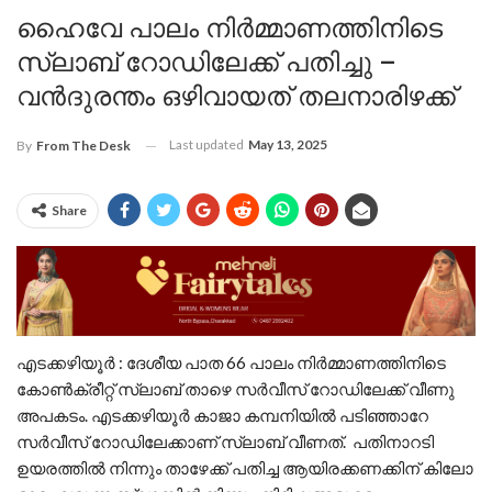
ഹൈവേ പാലം നിർമ്മാണത്തിനിടെ
സ്ലാബ് റോഡിലേക്ക് പതിച്ചു –
വൻദുരന്തം ഒഴിവായത് തലനാരിഴക്ക്
Last updated
May 13, 2025
By
From The Desk
Share
എടക്കഴിയൂർ : ദേശീയ പാത 66 പാലം നിർമ്മാണത്തിനിടെ
കോൺക്രീറ്റ് സ്ലാബ് താഴെ സർവീസ് റോഡിലേക്ക് വീണു
അപകടം. എടക്കഴിയൂർ കാജാ കമ്പനിയിൽ പടിഞ്ഞാറേ
സർവീസ് റോഡിലേക്കാണ് സ്ലാബ് വീണത്. പതിനാറടി
ഉയരത്തിൽ നിന്നും താഴേക്ക് പതിച്ച ആയിരക്കണക്കിന് കിലോ