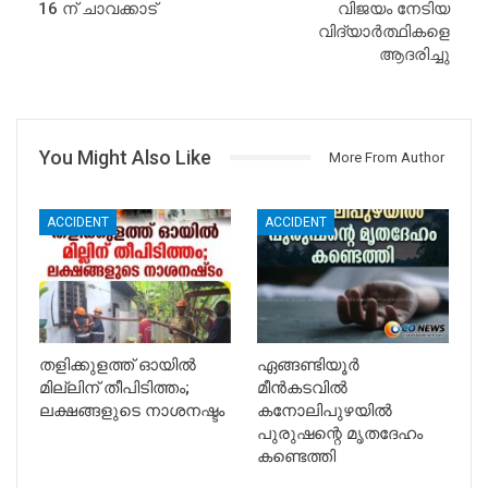
16 ന് ചാവക്കാട്
വിജയം നേടിയ
വിദ്യാർത്ഥികളെ
ആദരിച്ചു
You Might Also Like
More From Author
ACCIDENT
ACCIDENT
തളിക്കുളത്ത് ഓയിൽ
ഏങ്ങണ്ടിയൂർ
മില്ലിന് തീപിടിത്തം;
മീൻകടവിൽ
ലക്ഷങ്ങളുടെ നാശനഷ്ടം
കനോലിപുഴയിൽ
പുരുഷന്റെ മൃതദേഹം
കണ്ടെത്തി