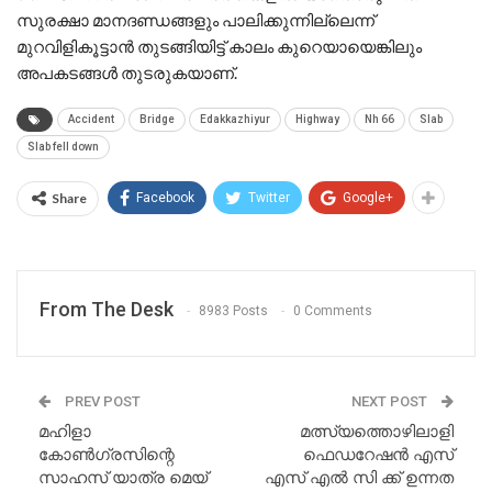
സുരക്ഷാ മാനദണ്ഡങ്ങളും പാലിക്കുന്നില്ലെന്ന്
മുറവിളികൂട്ടാൻ തുടങ്ങിയിട്ട് കാലം കുറെയായെങ്കിലും
അപകടങ്ങൾ തുടരുകയാണ്.
Accident
Bridge
Edakkazhiyur
Highway
Nh 66
Slab
Slab fell down
Share
Facebook
Twitter
Google+
From The Desk
8983 Posts
0 Comments
PREV POST
NEXT POST
മഹിളാ
മത്സ്യത്തൊഴിലാളി
കോൺഗ്രസിന്റെ
ഫെഡറേഷൻ എസ്
സാഹസ് യാത്ര മെയ്
എസ് എൽ സി ക്ക് ഉന്നത