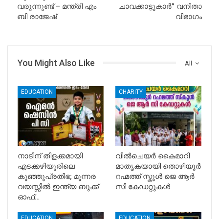
വരുന്നുണ്ട് – മന്ത്രി എം
ചാവക്കാട്ടുകാർ” വനിതാ
ബി രാജേഷ്
വിഭാഗം
You Might Also Like
All
EDUCATION
CHARITY
നാടിന് തിളക്കമായി
വീൽചെയർ കൈമാറി
എടക്കഴിയൂരിലെ
മാതൃകയായി തൊഴിയൂർ
കുഞ്ഞുപ്രതിഭ; മൂന്നര
റഹ്മത്ത് സ്കൂൾ ജെ ആർ
വയസ്സിൽ ഇന്ത്യ ബുക്ക്
സി കേഡറ്റുകൾ
ഓഫ്…
EDUCATION
EDUCATION