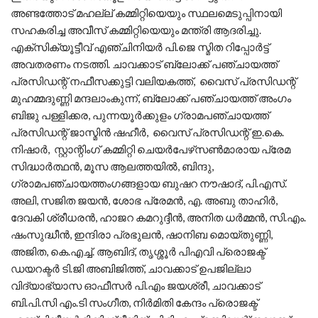
അണ്ടത്തോട് മഹല്ല് കമ്മിറ്റിയെയും സ്ഥലമെടുപ്പിനായി
സഹകരിച്ച അവീസ് കമ്മിറ്റിയെയും മന്ത്രി ആദരിച്ചു.
എക്സിക്യൂട്ടീവ് എഞ്ചിനിയർ പി.ജെ സ്മിത റിപ്പോർട്ട്
അവതരണം നടത്തി. ചാവക്കാട് ബ്ലോക്ക് പഞ്ചായത്ത്
പ്രസിഡന്റ് നഫീസക്കുട്ടി വലിയകത്ത്, വൈസ് പ്രസിഡന്റ്
മുഹമ്മദുണ്ണി മന്ദലാംകുന്ന്, ബ്ലോക്ക് പഞ്ചായത്ത് അം​ഗം
ബിജു പള്ളിക്കര, പുന്നയൂർക്കുളം ഗ്രാമപഞ്ചായത്ത്
പ്രസിഡന്റ് ജാസ്മിൻ ഷഹീർ, വൈസ് പ്രസിഡന്റ് ഇ.കെ.
നിഷാർ, സ്റ്റാന്റിംഗ് കമ്മിറ്റി ചെയർപേഴ്‌സൺമാരായ പ്രേമ
സിദ്ധാർത്ഥൻ, മൂസ ആലത്തയിൽ, ബിന്ദു,
ഗ്രാമപഞ്ചായത്തം​ഗങ്ങളായ ബുഷറ നൗഷാദ്, പി.എസ്.
അലി, സജിത ജയൻ, ശോഭ പ്രേമൻ, എ. അബു താഹിർ,
ദേവകി ശ്രീധരൻ, ഹാജറ കമറുദ്ദീൻ, അനിത ധർമ്മൻ, സി.എം.
ഷംസുദ്ധീൻ, ഇന്ദിരാ പ്രഭുലൻ, ഷാനിബ മൊയ്‌തുണ്ണി,
അജിത, കെ.എച്ച്. ആബിദ്, തൃശ്ശൂർ പിഎവി പ്രൊജക്ട്
ഡയറക്ടർ ടി.ജി അബിജിത്ത്, ചാവക്കാട് ഉപജില്ലാ
വിദ്യാഭ്യാസ ഓഫീസർ പി.എം ജയശ്രീ, ചാവക്കാട്
ബി.പി.സി എം.ടി സംഗീത, നിർമിതി കേന്ദം പ്രൊജക്ട്