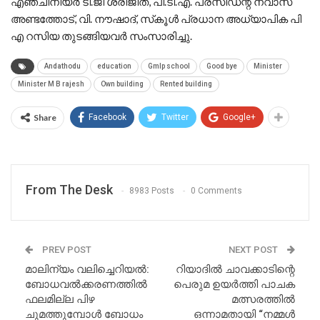
എഞ്ചിനീയർ ടി.ജി ശ്രീജിത്, പി.ടി.എ. പ്രസിഡന്റ് നവാസ്
അണ്ടത്തോട്, വി. നൗഷാദ്, സ്‌കൂൾ പ്രധാന അധ്യാപിക പി
എ റസിയ തുടങ്ങിയവർ സംസാരിച്ചു.
Andathodu
education
Gmlp school
Good bye
Minister
Minister M B rajesh
Own building
Rented building
Share
Facebook
Twitter
Google+
From The Desk
8983 Posts
0 Comments
PREV POST
NEXT POST
മാലിന്യം വലിച്ചെറിയൽ:
റിയാദിൽ ചാവക്കാടിന്റെ
ബോധവൽക്കരണത്തിൽ
പെരുമ ഉയർത്തി പാചക
ഫലമില്ല പിഴ
മത്സരത്തിൽ
ചുമത്തുമ്പോൾ ബോധം
ഒന്നാമതായി “നമ്മൾ