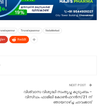
ruvalayannur
Tiruvalayaannur
Vadakkekad
gle+
ReddIt
s
NEXT POST
വിശ്വാസ വിശുദ്ധി സംതൃപ്ത കുടുംബം –
വിസ്ഡം ഫാമിലി കോണ്‍ഫറന്‍സ് 21 ന്
ഞായറാഴ്ച്ച ചാവക്കാട്