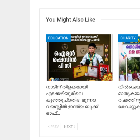
You Might Also Like
EDUCATION
CHARITY
നാടിന് തിളക്കമായി
വീൽചെയ
എടക്കഴിയൂരിലെ
മാതൃകയ
കുഞ്ഞുപ്രതിഭ; മൂന്നര
റഹ്മത്ത്
വയസ്സിൽ ഇന്ത്യ ബുക്ക്
കേഡറ്റു
ഓഫ്…
PREV
NEXT