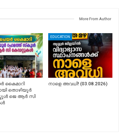
More From Author
EDUCATION
ർ കൈമാറി
നാളെ അവധി! (03.08.2026)
ായി തൊഴിയൂർ
 സ്കൂൾ ജെ ആർ സി
കൾ