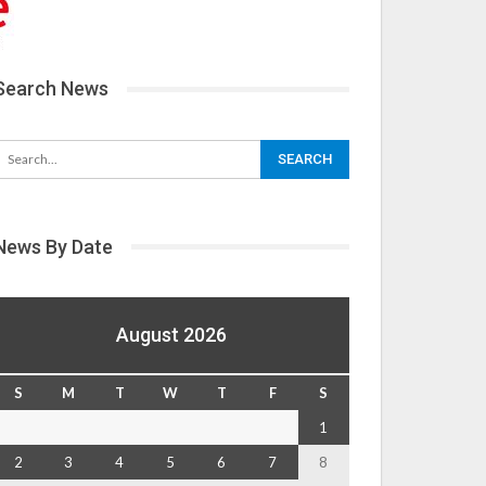
Search News
News By Date
August 2026
S
M
T
W
T
F
S
1
2
3
4
5
6
7
8