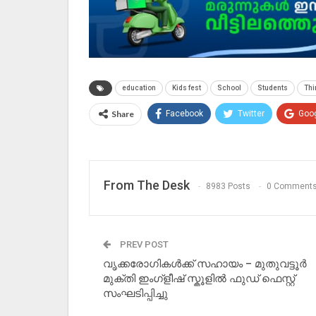
education
Kids fest
School
Students
Thi
Share
Facebook
Twitter
Goo
From The Desk
8983 Posts
0 Comment
PREV POST
വൃക്കരോഗികൾക്ക് സഹായം – മുതുവട്ടൂർ
മുക്തി ഇംഗ്ളീഷ് സ്കൂളിൽ ഫുഡ്‌ ഫെസ്റ്റ്
സംഘടിപ്പിച്ചു