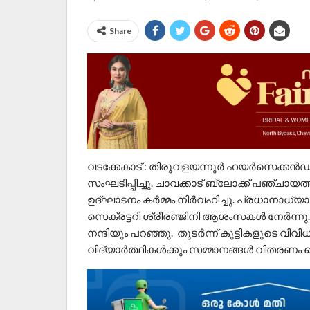
Share
വടക്കേകാട് : തിരുവളയന്നൂർ ഹയർസെക്കൻഡറി സ
സംഘടിപ്പിച്ചു. ചാവക്കാട് ബ്ലോക്ക് പഞ്ചായത്
ഉദ്ഘാടനം കർമ്മം നിർവഹിച്ചു. പ്രധാനാധ്യാ
സെക്രട്ടറി ശ്രീരഞ്ജിനി ആശംസകൾ നേർന്ന
നന്ദിയും പറഞ്ഞു. തുടർന്ന് കുട്ടികളുടെ വി
വിദ്യാർത്ഥികൾക്കും സമ്മാനങ്ങൾ വിതരണം 