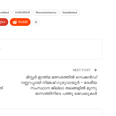
avakkad
GURUVAYUR
Mannalamkunnu
Vadakkekad
gle+
ReddIt
s
NEXT POST
മിസ്റ്റർ ഇന്ത്യ മത്സരത്തിൽ സെക്കൻഡ്
റണ്ണറപ്പായി നിമേഷ് ഗുരുവായൂർ – ദേശീയ
തി
സംസ്ഥാന ജില്ലാ തലങ്ങളിൽ മൂന്നു
മാസത്തിനിടെ പത്തു മെഡലുകൾ