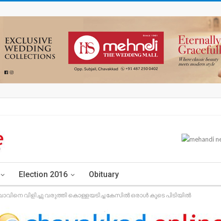
Election 2016
Obituary
ുവാവിനെ വിളിച്ചു വരുത്തി കൊള്ളയടിച്ച കേസിൽ ഒരാൾ കൂടെ പിടിയിൽ