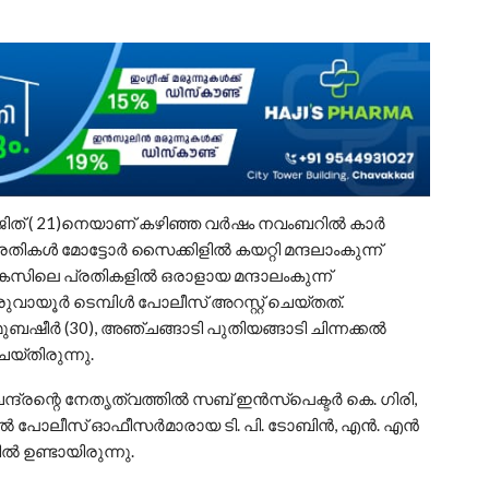
ിജിത് ( 21)നെയാണ് കഴിഞ്ഞ വർഷം നവംബറിൽ കാർ
 പ്രതികൾ മോട്ടോർ സൈക്കിളിൽ കയറ്റി മന്ദലാംകുന്ന്
േസിലെ പ്രതികളിൽ ഒരാളായ മന്ദാലംകുന്ന്
ായൂർ ടെമ്പിൾ പോലീസ് അറസ്റ്റ് ചെയ്തത്.
ുബഷീർ (30), അഞ്ചങ്ങാടി പുതിയങ്ങാടി ചിന്നക്കൽ
ചെയ്തിരുന്നു.
്രന്റെ നേതൃത്വത്തിൽ സബ് ഇൻസ്പെക്ടർ കെ. ഗിരി,
ൽ പോലീസ് ഓഫീസർമാരായ ടി. പി. ടോബിൻ, എൻ. എൻ
ണ്ടായിരുന്നു.