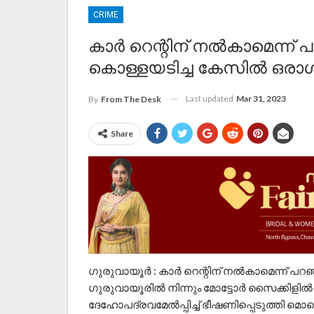
CRIME
കാർ റെന്റിന് നൽകാമെന്ന് പ
കൊള്ളയടിച്ച കേസിൽ ഒരാൾ
Last updated
Mar 31, 2023
By
From The Desk
Share
ഗുരുവായൂർ : കാർ റെന്റിന് നൽകാമെന്ന് പറഞ്ഞ് 
ഗുരുവായൂരിൽ നിന്നും മോട്ടോർ സൈക്കിളിൽ ക
ദേഹോപദ്രവമേൽപ്പിച്ച് ഭീഷണിപ്പെടുത്ത