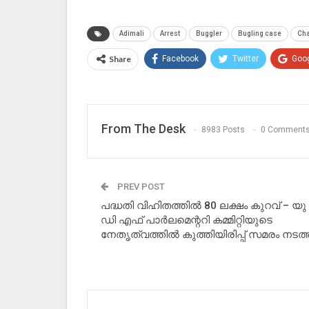
Adimali
Arrest
Buggler
Bugling case
Ch
Share
Facebook
Twitter
Goo
From The Desk
8983 Posts
0 Comment
PREV POST
പദ്ധതി വിഹിതത്തിൽ 80 ലക്ഷം കുറവ് – യു
ഡി എഫ് പാർലമെന്ററി കമ്മിറ്റിയുടെ
നേതൃത്വത്തിൽ കുത്തിയിരിപ്പ് സമരം നടത്