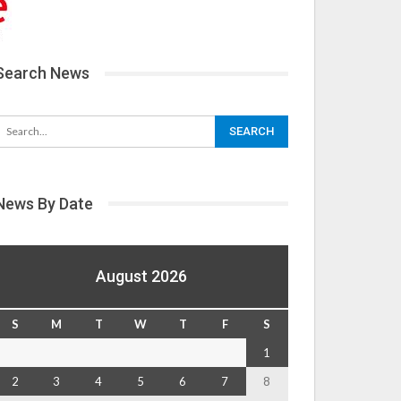
Search News
News By Date
August 2026
S
M
T
W
T
F
S
1
2
3
4
5
6
7
8