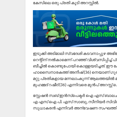
കേസിലെ ഒരു പ്രതി കൂടി അറസ്റ്റിൽ.
ഇടുക്കി അടിമാലി സ്വദേശി കടവനാപ്പുഴ അഭ
റെന്റിന് നൽകാമെന്ന് പറഞ്ഞ് വിശ്വസിപ്പിച്ച്
ബീച്ചിൽ കൊണ്ടുപോയി കൊള്ളയടിച്ചത്. ഈ ക
ഹാസൈനാരകത്ത് അനീഷ് (36) നെയാണ് ഗുരുവ
മറ്റു പ്രതികളായ മന്നലാംകുന്ന് ആലത്തയിൽ മ
മുഹമ്മദ് റഷീദ് (36) എന്നിവരെ മുൻപ് അറസ്റ്റ് 
സ്റ്റേഷൻ സബ് ഇൻസ്പെക്ടർ ഐ എസ് ബാലചന്ദ
എ എസ് ഐ പി. എസ് സാബു, സീനിയർ സിവി
സുധാകരൻ എന്നിവർ അന്വേഷണ സംഘത്തിൽ ഉ