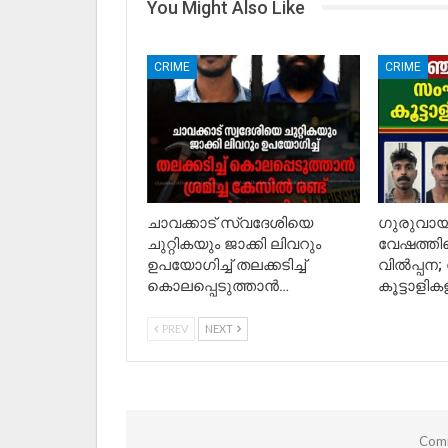
You Might Also Like
CRIME
CRIME
ചാവക്കാട് സ്വദേശിയെ
ഗുരുവായൂ
ചുറ്റികയും ജാക്കി ലിവറും
വേഷത്തി
ഉപയോഗിച്ച് തലക്കടിച്ച്
വിൽപ്പന
കൊലപ്പെടുത്താൻ…
കൂട്ടാളിക
PREV
NEXT
Comm