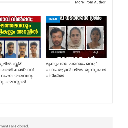
More From Author
CRIME
രിൽ സ്ത്രീ
മുക്കുപണ്ടം പണയം വെച്ച്
ലെത്തി കഞ്ചാവ്
പണം തട്ടാൻ ശ്രമം മൂന്നുപേർ
; സംഘത്തലവനും
പിടിയിൽ
ളും അറസ്റ്റിൽ
ents are closed.