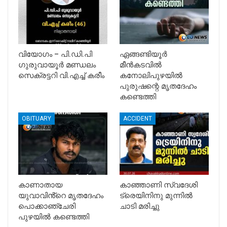
വിയോഗം – പി.ഡി.പി
ഏങ്ങണ്ടിയൂർ
ഗുരുവായൂർ മണ്ഡലം
മീൻകടവിൽ
സെക്രട്ടറി വി.എച്ച് കരീം
കനോലിപുഴയിൽ
പുരുഷന്റെ മൃതദേഹം
കണ്ടെത്തി
OBITUARY
ACCIDENT
കാണാതായ
കാഞ്ഞാണി സ്വദേശി
യുവാവിൻ്റെ മൃതദേഹം
ട്രെയിനിനു മുന്നില്‍
പൊക്കാഞ്ചേരി
ചാടി മരിച്ചു
പുഴയിൽ കണ്ടെത്തി