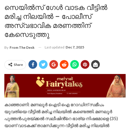
സെയിൽസ് ഗേൾ വാടക വീട്ടിൽ
മരിച്ച നിലയിൽ – പോലീസ്
അസ്വഭാവിക മരണത്തിന്
കേസെടുത്തു
Last updated
Dec 7, 2025
By
From The Desk
Share
കാഞ്ഞാണി: മണലൂർ ഐടി ഐ റോഡിന് സമീപം
യുവതിയെ വീട്ടിൽ മരിച്ച നിലയിൽ കണ്ടെത്തി. മണലൂർ
പുത്തൻപുരയ്ക്കൽ സലീഷിൻ്റെ ഭാര്യ നിഷമോളെ (35)
യാണ് വാടകക്ക് താമസിക്കുന്ന വീട്ടിൽ മരിച്ച നിലയിൽ