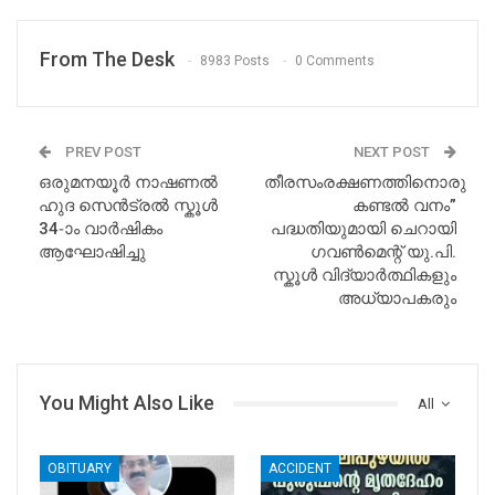
From The Desk
8983 Posts
0 Comments
PREV POST
NEXT POST
ഒരുമനയൂർ നാഷണൽ
തീരസംരക്ഷണത്തിനൊരു
ഹുദ സെൻട്രൽ സ്കൂൾ
കണ്ടൽ വനം”
34-ാം വാർഷികം
പദ്ധതിയുമായി ചെറായി
ആഘോഷിച്ചു
ഗവൺമെന്റ് യു.പി.
സ്കൂൾ വിദ്യാർത്ഥികളും
അധ്യാപകരും
You Might Also Like
All
OBITUARY
ACCIDENT