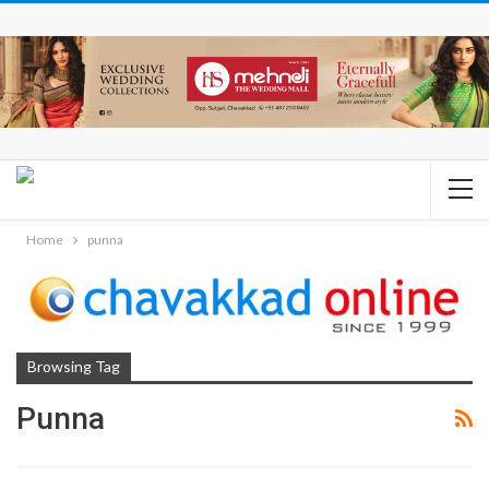
Home
punna
Browsing Tag
Punna