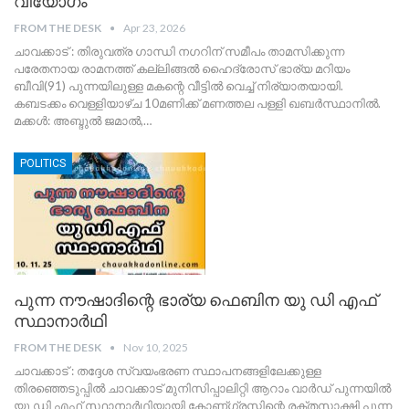
വിയോഗം
FROM THE DESK
Apr 23, 2026
ചാവക്കാട് : തിരുവത്ര ഗാന്ധി നഗറിന് സമീപം താമസിക്കുന്ന
പരേതനായ രാമനത്ത് കല്ലിങ്ങൽ ഹൈദ്രോസ് ഭാര്യ മറിയം
ബീവി(91) പുന്നയിലുള്ള മകന്റെ വീട്ടിൽ വെച്ച് നിര്യാതയായി.
കബടക്കം വെള്ളിയാഴ്ച 10മണിക്ക് മണത്തല പള്ളി ഖബർസ്ഥാനിൽ.
മക്കൾ: അബ്ദുൽ ജമാൽ,
…
POLITICS
പുന്ന നൗഷാദിന്റെ ഭാര്യ ഫെബിന യു ഡി എഫ്
സ്ഥാനാർഥി
FROM THE DESK
Nov 10, 2025
ചാവക്കാട് : തദ്ദേശ സ്വയംഭരണ സ്ഥാപനങ്ങളിലേക്കുള്ള
തിരഞ്ഞെടുപ്പിൽ ചാവക്കാട് മുനിസിപ്പാലിറ്റി ആറാം വാർഡ്‌ പുന്നയിൽ
യു ഡി എഫ് സ്ഥാനാർഥിയായി കോണ്ഗ്രസ്സിന്റെ രക്തസാക്ഷി പുന്ന