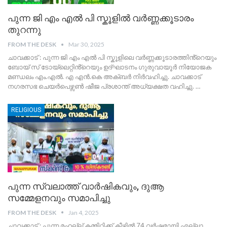
പുന്ന ജി എം എൽ പി സ്കൂളിൽ വർണ്ണക്കൂടാരം
തുറന്നു
FROM THE DESK
Mar 30, 2025
ചാവക്കാട് : പുന്ന ജി എം എൽ പി സ്കൂളിലെ വർണ്ണക്കൂടാരത്തിൻ്റെയും
ബോയ് സ് ടോയ്ലെറ്റിൻ്റെയും ഉദ്ഘാടനം ഗുരുവായൂർ നിയോജക
മണ്ഡലം എം.എൽ. എ എൻ.കെ അക്ബർ നിർവഹിച്ചു. ചാവക്കാട്
നഗരസഭ ചെയർപെഴ്സൺ ഷീജ പ്രശാന്ത് അധ്യക്ഷത വഹിച്ചു.
…
RELIGIOUS
പുന്ന സ്വലാത്ത് വാർഷികവും, ദുആ
സമ്മേളനവും സമാപിച്ചു
FROM THE DESK
Jan 4, 2025
ചാവക്കാട് : പുന്ന മഹല്ല് കമ്മിറ്റിക്ക് കീഴിൽ 74 വർഷമായി എല്ലാ