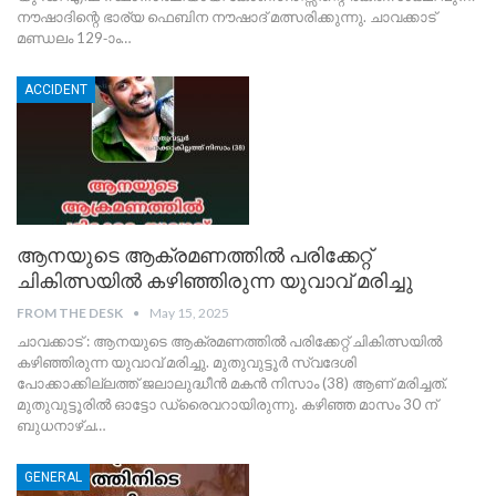
നൗഷാദിന്റെ ഭാര്യ ഫെബിന നൗഷാദ് മത്സരിക്കുന്നു. ചാവക്കാട്
മണ്ഡലം 129-ാം
…
ACCIDENT
ആനയുടെ ആക്രമണത്തിൽ പരിക്കേറ്റ്
ചികിത്സയിൽ കഴിഞ്ഞിരുന്ന യുവാവ് മരിച്ചു
FROM THE DESK
May 15, 2025
ചാവക്കാട് : ആനയുടെ ആക്രമണത്തിൽ പരിക്കേറ്റ് ചികിത്സയിൽ
കഴിഞ്ഞിരുന്ന യുവാവ് മരിച്ചു. മുതുവുട്ടൂർ സ്വദേശി
പോക്കാക്കില്ലത്ത് ജലാലുദ്ധീൻ മകൻ നിസാം (38) ആണ് മരിച്ചത്.
മുതുവുട്ടൂരിൽ ഓട്ടോ ഡ്രൈവറായിരുന്നു.
കഴിഞ്ഞ മാസം 30 ന്
ബുധനാഴ്ച
…
GENERAL