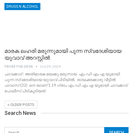
DRUGS N ALCOHOL
മാരക ലഹരി മരുന്നുമായി പുന്ന സ്വദേശിയായ
യുവാവ് അറസ്റ്റിൽ
FROM THE DESK
Oct 29, 2024
ചാവക്കാട് : അതിമാരക മയക്കു മരുന്നായ എം ഡി എം എ യുമായി
പുന്ന സ്വദേശിയായ യുവാവ് പിടിയിൽ. രായംമരക്കാരു വീട്ടിൽ
ഫവാസ് (32) നെ യാണ് 1.19 ഗ്രാം എം ഡി എം എ യുമായി ചാവക്കാട്
പോലീസ് പിടികൂടിയത്.
OLDER POSTS
Search News