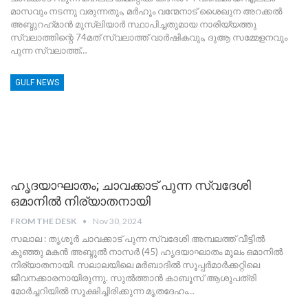
മാസവും നടന്നു വരുന്നതും, മർഹൂം വന്മേനാട് ശൈഖുന അറക്കൽ
അബ്ദുറഹ്‌മാൻ മുസ്‌ലിയാർ സ്ഥാപിച്ചതുമായ നാരിയ്യത്തു
സ്വലാത്തിന്റെ 74മത് സ്വലാത്ത് വാർഷികവും, ദുആ സമ്മേളനവും
പുന്ന സ്വലാത്ത്
…
GULF NEWS
ഹൃദയാഘാതം; ചാവക്കാട് പുന്ന സ്വദേശി
ഒമാനിൽ നിര്യാതനായി
FROM THE DESK
Nov 30, 2024
സലാല : തൃശൂർ ചാവക്കാട് പുന്ന സ്വദേശി അമ്പലത്ത് വീട്ടിൽ
കുഞ്ഞു മകൻ അബ്ദുൽ നാസർ (45) ഹൃദയാഘാതം മൂലം ഒമാനിൽ
നിര്യാതനായി. സലാലയിലെ മർബാദിൽ സൂപ്പർമാർക്കറ്റിലെ
ജീവനക്കാരനായിരുന്നു. സുൽത്താൻ കാബൂസ് ആശുപത്രി
മോർച്ചറിയിൽ സൂക്ഷിച്ചിരിക്കുന്ന മൃതദേഹം
…