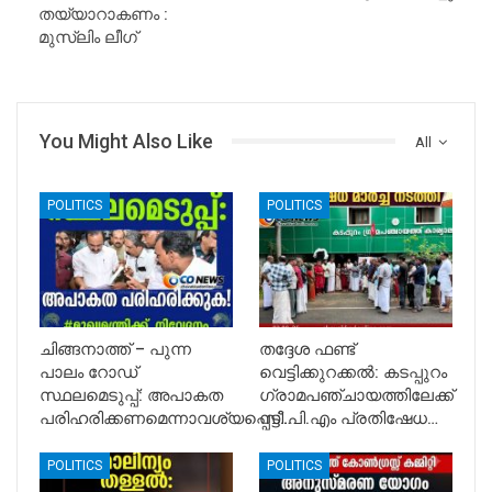
തയ്യാറാകണം :
മുസ്‌ലിം ലീഗ്
You Might Also Like
All
POLITICS
POLITICS
ചിങ്ങനാത്ത് – പുന്ന
തദ്ദേശ ഫണ്ട്
പാലം റോഡ്
വെട്ടിക്കുറക്കൽ: കടപ്പുറം
സ്ഥലമെടുപ്പ്: അപാകത
ഗ്രാമപഞ്ചായത്തിലേക്ക്
പരിഹരിക്കണമെന്നാവശ്യപ്പെട്ട്…
സി.പി.എം പ്രതിഷേധ…
POLITICS
POLITICS