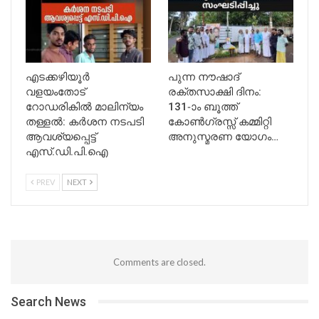
എടക്കഴിയൂർ
പുന്ന നൗഷാദ്
വളയംതോട്
രക്തസാക്ഷി ദിനം:
റോഡരികിൽ മാലിന്യം
131-ാം ബൂത്ത്
തള്ളൽ: കർശന നടപടി
കോൺഗ്രസ്സ് കമ്മിറ്റി
ആവശ്യപ്പെട്ട്
അനുസ്മരണ യോഗം…
എസ്.ഡി.പി.ഐ
PREV
NEXT
Comments are closed.
Search News