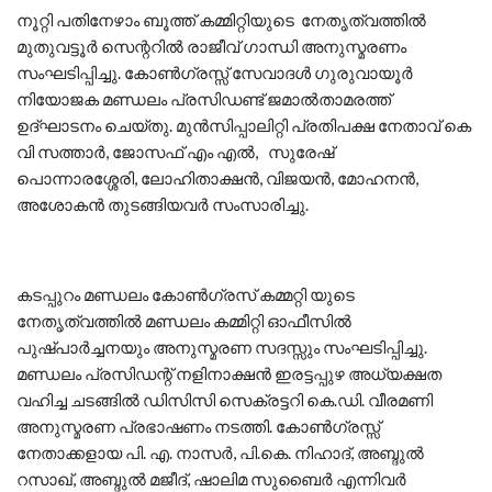
നൂറ്റി പതിനേഴാം ബൂത്ത്‌ കമ്മിറ്റിയുടെ നേതൃത്വത്തിൽ
മുതുവട്ടൂർ സെന്ററിൽ രാജീവ് ഗാന്ധി അനുസ്മരണം
സംഘടിപ്പിച്ചു. കോൺഗ്രസ്സ് സേവാദൾ ഗുരുവായൂർ
നിയോജക മണ്ഡലം പ്രസിഡണ്ട് ജമാൽതാമരത്ത്
ഉദ്ഘാടനം ചെയ്തു. മുൻസിപ്പാലിറ്റി പ്രതിപക്ഷ നേതാവ് കെ
വി സത്താർ, ജോസഫ് എം എൽ, സുരേഷ്
പൊന്നാരശ്ശേരി, ലോഹിതാക്ഷൻ, വിജയൻ, മോഹനൻ,
അശോകൻ തുടങ്ങിയവർ സംസാരിച്ചു.
കടപ്പുറം മണ്ഡലം കോൺഗ്രസ്‌ കമ്മറ്റി യുടെ
നേതൃത്വത്തിൽ മണ്ഡലം കമ്മിറ്റി ഓഫീസിൽ
പുഷ്പാർച്ചനയും അനുസ്മരണ സദസ്സും സംഘടിപ്പിച്ചു.
മണ്ഡലം പ്രസിഡന്റ്‌ നളിനാക്ഷൻ ഇരട്ടപ്പുഴ അധ്യക്ഷത
വഹിച്ച ചടങ്ങിൽ ഡിസിസി സെക്രട്ടറി കെ.ഡി. വീരമണി
അനുസ്മരണ പ്രഭാഷണം നടത്തി. കോൺഗ്രസ്സ്
നേതാക്കളായ പി. എ. നാസർ, പി.കെ. നിഹാദ്, അബ്ദുൽ
റസാഖ്, അബ്ദുൽ മജീദ്, ഷാലിമ സുബൈർ എന്നിവർ