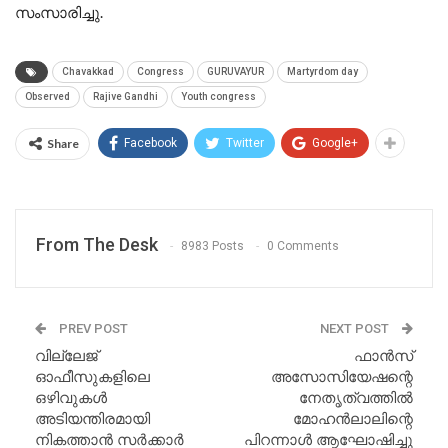
സംസാരിച്ചു.
Chavakkad
Congress
GURUVAYUR
Martyrdom day
Observed
Rajive Gandhi
Youth congress
Share
Facebook
Twitter
Google+
From The Desk
8983 Posts
0 Comments
PREV POST
NEXT POST
വില്ലേജ്
ഫാൻസ്‌
ഓഫീസുകളിലെ
അസോസിയേഷന്റെ
ഒഴിവുകൾ
നേതൃത്വത്തിൽ
അടിയന്തിരമായി
മോഹൻലാലിന്റെ
നികത്താൻ സർക്കാർ
പിറന്നാൾ ആഘോഷിച്ചു