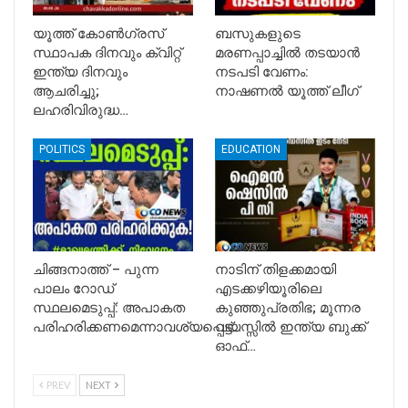
യൂത്ത് കോൺഗ്രസ്
ബസുകളുടെ
സ്ഥാപക ദിനവും ക്വിറ്റ്
മരണപ്പാച്ചിൽ തടയാൻ
ഇന്ത്യ ദിനവും
നടപടി വേണം:
ആചരിച്ചു;
നാഷണൽ യൂത്ത് ലീഗ്
ലഹരിവിരുദ്ധ…
POLITICS
EDUCATION
ചിങ്ങനാത്ത് – പുന്ന
നാടിന് തിളക്കമായി
പാലം റോഡ്
എടക്കഴിയൂരിലെ
സ്ഥലമെടുപ്പ്: അപാകത
കുഞ്ഞുപ്രതിഭ; മൂന്നര
പരിഹരിക്കണമെന്നാവശ്യപ്പെട്ട്…
വയസ്സിൽ ഇന്ത്യ ബുക്ക്
ഓഫ്…
PREV
NEXT