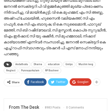
അധ്യക്ഷത വഹിച്ചു. ഗുരുവായൂർ മണ്ഡലം മുസ്ലിം ലീഗ്
ജനറൽ സെക്രട്ടറി പി വി ഉമ്മർകുഞ്ഞി മുഖ്യ പ്രഭാഷണം
നിർവഹിച്ചു. വി മായിൻകുട്ടി, വി കെ മുഹമ്മദ്‌, എം സി അബ്ദു,
അഷ്‌റഫ്‌ ചോലയിൽ, ഹുസൈൻ വലിയകത്ത്, സി എം
ഗഫൂർ, കെ സി എം ബാദുഷ, ടി കെ സുലൈമാൻ, ഫാറൂഖ്
മേത്തി, സി ബി റഷീദ് മൗലവി, സി ഉസ്മാൻ, കൊപ്ര നൂറുദ്ധീൻ,
ടിഎം ഇർഷാദ്, സി യു ഷക്കീർ, സി മുഹമ്മദാലി, നിഷാദ്
കാര്യാടത്ത് എന്നിവർ സംസാരിച്ചു. ജനറൽ സെക്രട്ടറി കെ
എച്ച് റാഫി സ്വാഗതവും ട്രഷറർ പി എസ് മനാഫ് നന്ദിയും
പറഞ്ഞു.
Andathodu
Dharna
education
Gmlps
Muslim leeg
Neglect
Punnayurkulam
RP Basheer
Share
Facebook
Twitter
Google+
From The Desk
8983 Posts
0 Comments