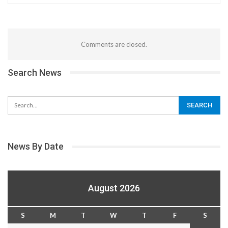
Comments are closed.
Search News
News By Date
August 2026
S
M
T
W
T
F
S