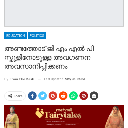
EDUCATION
POLITICS
അണ്ടത്തോട് ജി എം എൽ പി
സ്കൂളിനോടുള്ള അവഗണന
അവസാനിപ്പിക്കണം
Last updated
May 31, 2023
By
From The Desk
Share