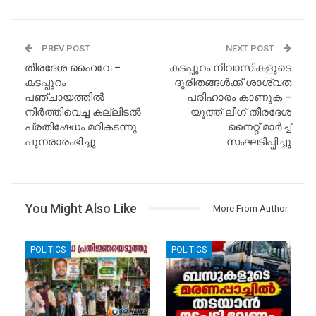
PREV POST
NEXT POST
തീരദേശ ഹൈവേ –
കടപ്പുറം നിവാസികളുടെ
കടപ്പുറം
ദുരിതങ്ങൾക്ക്‌ ശാശ്വത
പഞ്ചായത്തിൽ
പരിഹാരം കാണുക –
നിർത്തിവെച്ച കല്ലിടൽ
യൂത്ത് ലീഗ് തീരദേശ
പ്രതിഷേധം മറികടന്നു
നൈറ്റ് മാർച്ച്‌
പുനരാരംഭിച്ചു
സംഘടിപ്പിച്ചു
You Might Also Like
More From Author
POLITICS
POLITICS