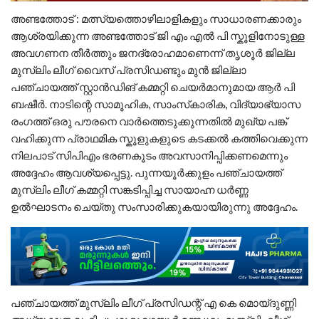
അണ്ടത്തോട് : മത്സ്യത്തൊഴിലാളികളും സാധാരണക്കാരും
ആശ്രയിക്കുന്ന അണ്ടത്തോട് ജി എം എൽ പി സ്കൂളിനോടുള്ള
അവഗണന തീർത്തും ജനദ്രോഹമാണെന്ന് തൃശൂർ ജില്ല
മുസ്ലിം ലീഗ് വൈസ് പ്രസിഡണ്ടും മുൻ ജില്ലാ
പഞ്ചായത്ത് സ്റ്റാൻഡിങ് കമ്മറ്റി ചെയർമാനുമായ ആർ പി
ബഷീർ. നാടിന്റെ സാമൂഹിക, സാംസ്‌കാരിക, വിദ്യാഭ്യാസ
രംഗത്ത് ഒരു പൗരനെ വാർത്തെടുക്കുന്നതിൽ മുഖ്യ പങ്ക്
വഹിക്കുന്ന പ്രാഥമിക സ്കൂളുകളുടെ കടക്കൽ കത്തിവെക്കുന്ന
നിലപാട് സിപിഎം ഭരണകൂടം അവസാനിപ്പിക്കണമെന്നും
അദ്ദേഹം ആവശ്യപ്പെട്ടു. പുന്നയൂർക്കുളം പഞ്ചായത്ത്‌
മുസ്ലിം ലീഗ് കമ്മറ്റി സങ്കടിപ്പിച്ച സായാഹ്ന ധർണ്ണ
ഉൽഘാടനം ചെയ്തു സംസാരിക്കുകയായിരുന്നു അദ്ദേഹം.
പഞ്ചായത്ത്‌ മുസ്ലിം ലീഗ് പ്രസിഡന്റ്‌ എ കെ മൊയ്‌ദുണ്ണി