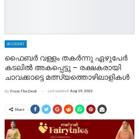
ACCIDENT
ഫൈബർ വള്ളം തകർന്നു ഏഴുപേർ
കടലിൽ അകപ്പെട്ടു – രക്ഷകരായി
ചാവക്കാട്ടെ മത്സ്യത്തൊഴിലാളികൾ
Last updated
Aug 19, 2022
By
From The Desk
Share