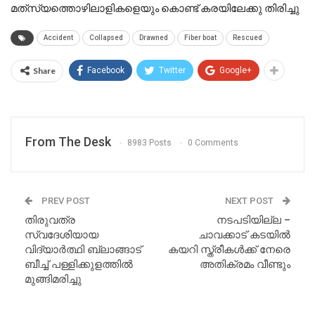
മത്‍സ്യത്തൊഴിലാളികളെയും കൊണ്ട് കരയിലേക്കു തിരിച്ചു
Accident
Collapsed
Drawned
Fiber boat
Rescued
Share
Facebook
Twitter
Google+
From The Desk
8983 Posts
0 Comments
PREV POST
NEXT POST
തിരുവത്ര
നടപടിയില്ല –
സ്വദേശിയായ
ചാവക്കാട് കടയിൽ
വിദ്യാർത്ഥി ബ്ലാങ്ങാട്
കയറി സ്ത്രീകൾക്ക് നേരെ
ബീച്ച് പള്ളിക്കുളത്തിൽ
അതിക്രമം വീണ്ടും
മുങ്ങിമരിച്ചു