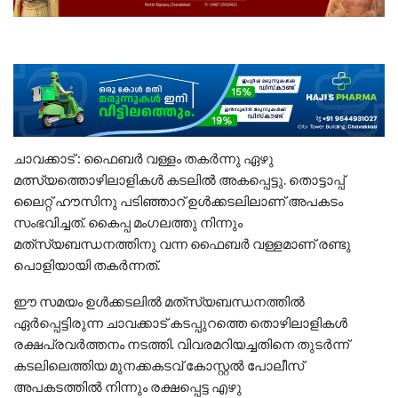
ചാവക്കാട് : ഫൈബര്‍ വള്ളം തകര്‍ന്നു ഏഴു
മത്സ്യത്തൊഴിലാളികള്‍ കടലില്‍ അകപ്പെട്ടു. തൊട്ടാപ്പ്
ലൈറ്റ് ഹൗസിനു പടിഞ്ഞാറ് ഉൾക്കടലിലാണ് അപകടം
സംഭവിച്ചത്. കൈപ്പ മംഗലത്തു നിന്നും
മത്‌സ്യബന്ധനത്തിനു വന്ന ഫൈബര്‍ വള്ളമാണ് രണ്ടു
പൊളിയായി തകർന്നത്.
ഈ സമയം ഉൾക്കടലിൽ മത്‌സ്യബന്ധനത്തിൽ
ഏർപ്പെട്ടിരുന്ന ചാവക്കാട് കടപ്പുറത്തെ തൊഴിലാളികള്‍
രക്ഷപ്രവർത്തനം നടത്തി. വിവരമറിയച്ചതിനെ തുടർന്ന്
കടലിലെത്തിയ മുനക്കകടവ് കോസ്റ്റല്‍ പോലീസ്
അപകടത്തിൽ നിന്നും രക്ഷപ്പെട്ട എഴു