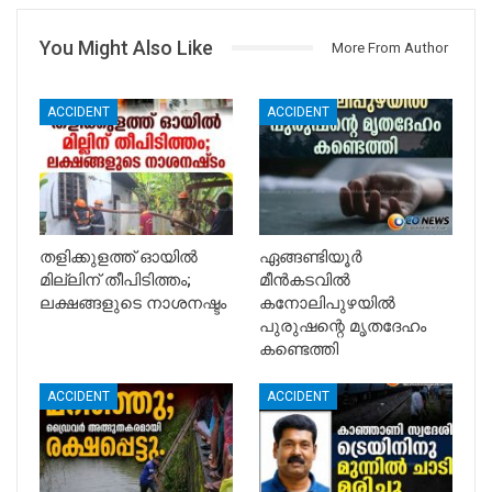
You Might Also Like
More From Author
ACCIDENT
ACCIDENT
തളിക്കുളത്ത് ഓയിൽ
ഏങ്ങണ്ടിയൂർ
മില്ലിന് തീപിടിത്തം;
മീൻകടവിൽ
ലക്ഷങ്ങളുടെ നാശനഷ്ടം
കനോലിപുഴയിൽ
പുരുഷന്റെ മൃതദേഹം
കണ്ടെത്തി
ACCIDENT
ACCIDENT