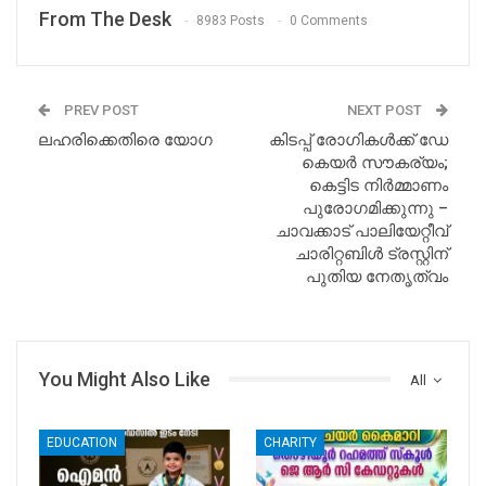
From The Desk
8983 Posts
0 Comments
PREV POST
NEXT POST
ലഹരിക്കെതിരെ യോഗ
കിടപ്പ് രോഗികൾക്ക് ഡേ
കെയർ സൗകര്യം;
കെട്ടിട നിർമ്മാണം
പുരോഗമിക്കുന്നു –
ചാവക്കാട് പാലിയേറ്റീവ്
ചാരിറ്റബിൾ ട്രസ്റ്റിന്
പുതിയ നേതൃത്വം
You Might Also Like
All
EDUCATION
CHARITY