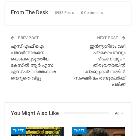
From The Desk
8983 Posts
0 Comments
PREV POST
NEXT POST
എസ് എഫ് ഐ
ഇൻസ്റ്റഗ്രാം വഴി
പ്രവർത്തകനെ
പ്രകോപനവും
കൊലപ്പെടുത്തിയ
ഭീഷണിയും –
കേസിൽ ആർ എസ്
തിരുവത്രയിൽ
എസ് പ്രവർത്തകരെ
ക്ലബ്ബുകൾ തമ്മിൽ
വെറുതെ വിട്ടു
സംഘർഷം രണ്ടുപേർക്ക്
പരിക്ക്
You Might Also Like
All
THEFT
THEFT