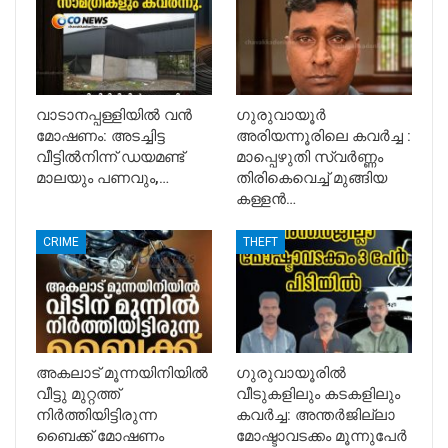
വാടാനപ്പള്ളിയിൽ വൻ
ഗുരുവായൂർ
മോഷണം: അടച്ചിട്ട
അരിയന്നൂരിലെ കവർച്ച :
വീട്ടിൽനിന്ന് ഡയമണ്ട്
മാപ്പെഴുതി സ്വർണ്ണം
മാലയും പണവും,…
തിരികെവെച്ച് മുങ്ങിയ
കള്ളൻ…
CRIME
THEFT
അകലാട് മൂന്നയിനിയിൽ
ഗുരുവായൂരിൽ
വീട്ടു മുറ്റത്ത്
വീടുകളിലും കടകളിലും
നിർത്തിയിട്ടിരുന്ന
കവർച്ച: അന്തർജില്ലാ
ബൈക്ക് മോഷണം
മോഷ്ടാവടക്കം മൂന്നുപേർ