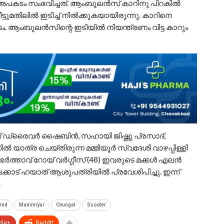
 അപകടം സംഭവിച്ചത്. ആംബുലൻസ് കാറിനു പിറകിൽ
ീട്ടുമതിലിൽ ഇടിച്ച് നിൽക്കുകയായിരുന്നു. കാറിനെ
ം. ആംബുലൻസിന്റെ ഇടിയിൽ നിയന്ത്രണം വിട്ട കാറും
് ഡ്രൈവർ ഷൈബിൻ, സഹായി ജിഷ്ണു പ്രസാദ്,
ൽ യാത്ര ചെയ്തിരുന്ന മമ്മിയൂർ സ്വദേശി വാഴപ്പിള്ളി
ന ഭർത്താവ് റോയ് വർഗ്ഗീസ് (48) ഇവരുടെ മക്കൾ എലൻ
ക്കാട് ഹയാത് ആശുപത്രിയിൽ പ്രവേശിപിച്ചു. ഇന്ന്
.
ured
Mammiyur
Ovungal
Scooter
gle+
ReddIt