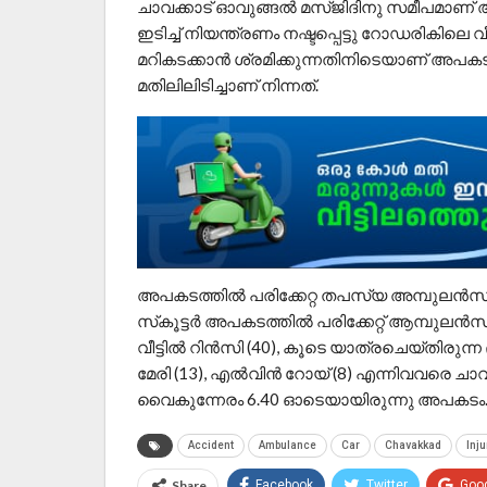
ചാവക്കാട് ഓവുങ്ങൽ മസ്ജിദിനു സമീപമാണ്
ഇടിച്ച് നിയന്ത്രണം നഷ്ടപ്പെട്ടു റോഡരികിലെ വ
മറികടക്കാൻ ശ്രമിക്കുന്നതിനിടെയാണ് അപകട
മതിലിലിടിച്ചാണ് നിന്നത്.
അപകടത്തിൽ പരിക്കേറ്റ തപസ്യ അമ്പുലൻസ
സ്‌കൂട്ടർ അപകടത്തിൽ പരിക്കേറ്റ് ആമ്പുലൻസി
വീട്ടിൽ റിൻസി (40), കൂടെ യാത്രചെയ്തിരുന്
മേരി (13), എൽവിൻ റോയ് (8) എന്നിവവരെ ചാവ
വൈകുന്നേരം 6.40 ഓടെയായിരുന്നു അപകടം
Accident
Ambulance
Car
Chavakkad
Inj
Share
Facebook
Twitter
Goo