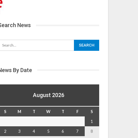
Search News
News By Date
August 2026
S
M
T
W
T
F
S
1
2
3
4
5
6
7
8