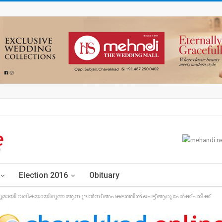
Election 2016
Obituary
രുമായി വരികയായിരുന്ന ആമ്പുലൻസ് അപകടത്തിൽ പെട്ട് ആറു പേർക്ക് പരിക്ക്