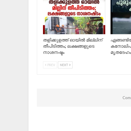
തളിക്കുളത്ത് ഓയിൽ മില്ലിന്
ഏങ്ങണ്ട
തീപിടിത്തം; ലക്ഷങ്ങളുടെ
കനോലിപു
നാശനഷ്ടം
മൃതദേഹം 
PREV
NEXT
Comm