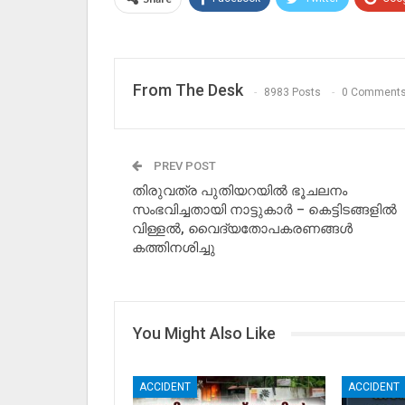
From The Desk
8983 Posts
0 Comment
PREV POST
തിരുവത്ര പുതിയറയിൽ ഭൂചലനം
സംഭവിച്ചതായി നാട്ടുകാർ – കെട്ടിടങ്ങളിൽ
വിള്ളൽ, വൈദ്യതോപകരണങ്ങൾ
കത്തിനശിച്ചു
You Might Also Like
ACCIDENT
ACCIDENT