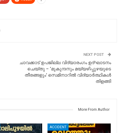
s
NEXT POST
ചാവക്കാട് ഉപജില്ല വിദ്യാരംഗം ഉദ്ഘാടനം
ചെയ്തു – ‘മുകുന്ദനും മയ്യഴിപ്പുഴയുടെ
തീരങ്ങളും’ സെമിനാറിൽ വിദ്യാർത്ഥികൾ
തിളങ്ങി
More From Author
ACCIDENT