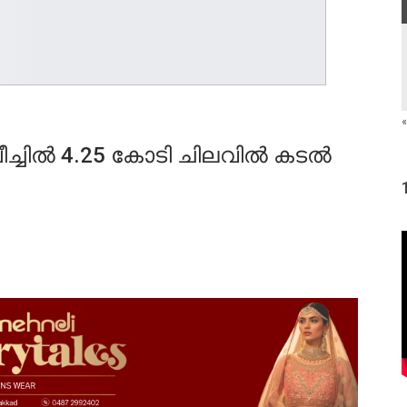
«
ീച്ചിൽ 4.25 കോടി ചിലവിൽ കടൽ