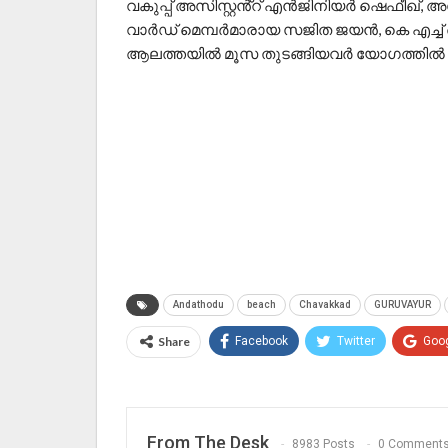
വകുപ്പ് അസിസ്റ്റൻ്റ് എൻജിനിയർ ഷെഫീഖ്, അ
വാർഡ് മെമ്പർമാരായ സജിത ജയൻ, കെ എച്ച് ആ
ആലത്തയിൽ മൂസ തുടങ്ങിയവർ യോഗത്തിൽ പങ
Andathodu
beach
Chavakkad
GURUVAYUR
Share
Facebook
Twitter
Goo
From The Desk
8983 Posts
0 Comment