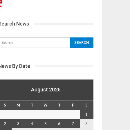
Search News
News By Date
August 2026
S
M
T
W
T
F
S
1
2
3
4
5
6
7
8