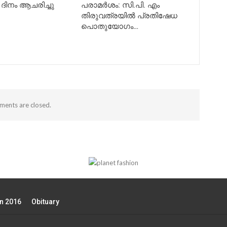
ദിനം ആചരിച്ചു
പരാമർശം: സി.പി. എം
തിരുവത്രയിൽ പ്രതിഷേധ
പൊതുയോഗം…
ents are closed.
on 2016
Obituary