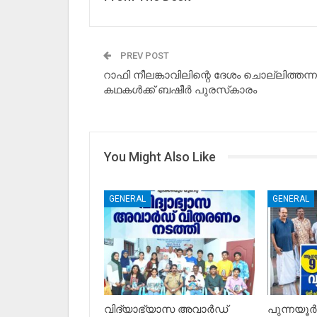
PREV POST
റാഫി നീലങ്കാവിലിന്റെ ദേശം ചൊല്ലിത്തന്ന
കഥകൾക്ക്‌ ബഷീർ പുരസ്‌കാരം
You Might Also Like
GENERAL
GENERAL
വിദ്യാഭ്യാസ അവാർഡ്
പുന്നയൂർ