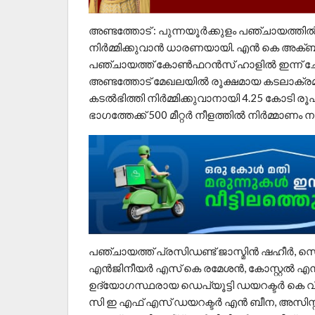
അണ്ടത്തോട് : പുന്നയൂർക്കുളം പഞ്ചായത്തിൽ
നിർമ്മിക്കുവാൻ ധാരണയായി. എൻ കെ അക
പഞ്ചായത്ത് കോൺഫറൻസ് ഹാളിൽ ഇന്ന് ചേർ
അണ്ടത്തോട് മേഖലയിൽ രൂക്ഷമായ കടലാക്രമ
കടൽഭിത്തി നിർമ്മിക്കുവാനായി 4.25 കോടി രൂപ
ഭാഗത്തേക്ക്‌ 500 മീറ്റർ നീളത്തിൽ നിർമ്മാണ
പഞ്ചായത്ത് പ്രസിഡണ്ട് ജാസ്മിൻ ഷഹീർ, സ
എൻജിനീയർ എസ് കെ രമേശൻ, കോസ്റ്റൽ എ
ഉദ്യോഗസ്ഥരായ ഡെപ്യൂട്ടി ഡയറക്ടർ കെ വി 
സി ഇ എഫ് എസ് ഡയറക്ടർ എൻ ബീന, അസിസ്റ്റ