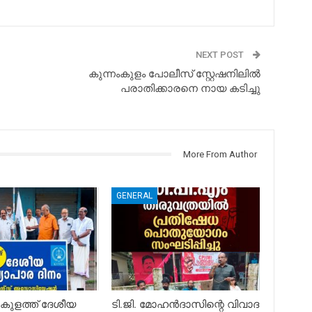
NEXT POST
കുന്നംകുളം പോലീസ് സ്റ്റേഷനിലിൽ
പരാതിക്കാരനെ നായ കടിച്ചു
More From Author
GENERAL
കുളത്ത് ദേശീയ
ടി.ജി. മോഹൻദാസിന്റെ വിവാദ