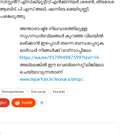
സിസ്റ്റൻ്റ് എ്സിക്യൂട്ടീവ് എൻജിനിയർ ശരൺ, തീരദേശ
ബിദ്, പി എസ് അലി, ഷാനിബ മെയ്‌ദുണ്ണി,
്കെടുത്തു.
അന്താരാഷ്ട്ര നിലവാരത്തിലുള്ള
സുഗന്ധദ്രവ്യങ്ങൾ കുറഞ്ഞ വിലയിൽ
ലഭിക്കാൻ ഇപ്പൊൾ തന്നെ ബന്ധപ്പെടുക.
ഓർഡർ നിങ്ങൾക്ക് വാട്സാപ്പിലോ
https://wa.me/917994987599?text=Hi
അല്ലെങ്കിൽ ഈ വെബ്സൈറ്റ് ലിങ്കിലോ
ചെയ്യാവുന്നതാണ്
www.leparfum.in/leonara/shop/.
Punnayurkulam
Sea surge
Sea wall
gle+
ReddIt
s