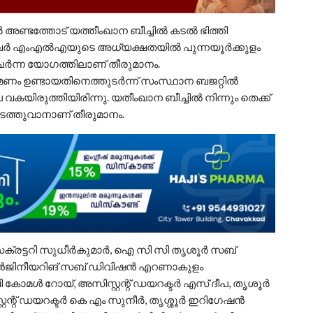
 അണ്ടത്തോട് യത്തീംഖാന ബീച്ചിൽ കടൽ ഭിത്തി
്ബർ എംഎൽഎയുടെ അധ്യക്ഷതയിൽ പുന്നയൂർക്കുളം
ന്ന യോഗത്തിലാണ് തീരുമാനം.
ണം ഉണ്ടായതിനെത്തുടർന്ന് സംസ്ഥാന ബജറ്റിൽ
 വകയിരുത്തിയിരിന്നു. യതീംഖാന ബീച്ചിൽ നിന്നും തെക്ക്
ം നടത്തുവാനാണ് തീരുമാനം.
െക്രട്ടറി സുധീർകുമാർ, ഐ സി സി തൃശൂർ സബ്
ൻജിനീയറിങ് സബ് ഡിവിഷൻ എറണാകുളം
കോമൾ റോയ്, അസിസ്റ്റന്റ് ഡയറക്ടർ എസ് ദീപ, തൃശൂർ
ന്റ് ഡയറക്ടർ കെ എം സുനീർ, തൃശ്ശൂർ ഇറിഗേഷൻ