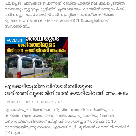
പലപ്പെട്ടി : ചാവക്കാട് പൊന്നാനി ദേശീയപാതയിലെ പാലപ്പെട്ടിയിൽ
ബൈക്കും സ്കൂട്ടറും കൂട്ടിയിടിച്ചുണ്ടായ അപകടത്തിൽ രണ്ടുപേർക്ക്
പരിക്കേറ്റു.
അപകടത്തിൽ പരിക്കുപറ്റിയ ബൈക്ക് യാത്രികൻ
എരമംഗലം സ്വദേശി പ്രാരത് റോഷൻ (18), കാപ്പിരിക്കാട്
സ്വദേശിനി
…
ACCIDENT
എടക്കഴിയൂരിൽ വിദ്യാർത്ഥിയുടെ
ശരീരത്തിലൂടെ മിനിവാൻ കയറിയിറങ്ങി അപകടം
FROM THE DESK
May 28, 2026
​എടക്കഴിയൂർ: നിയന്ത്രണം വിട്ട മിനിവാൻ വിദ്യാർത്ഥിയുടെ
ശരീരത്തിലൂടെ കയറിയിറങ്ങി അപകടം. എടക്കഴിയൂർ തെക്കേ
മദ്രസയ്ക്ക് പടിഞ്ഞാറ് ബീച്ച് പരിസരത്ത് ഇന്ന് രാവിലെ 11:15
ഓടെയായിരുന്നു സംഭവം. എടക്കഴിയൂർ പുളിക്കൽ ഹൗസിൽ തൻവീർ
(14) എന്ന
…