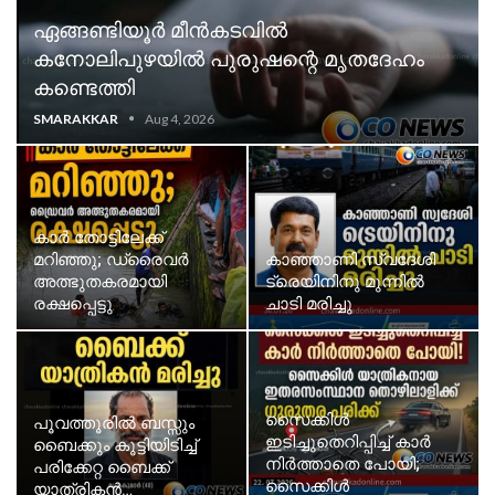
ഏങ്ങണ്ടിയൂർ മീൻകടവിൽ
കനോലിപുഴയിൽ പുരുഷന്റെ മൃതദേഹം
കണ്ടെത്തി
SMARAKKAR
Aug 4, 2026
കാർ തോട്ടിലേക്ക്
മറിഞ്ഞു; ഡ്രൈവർ
കാഞ്ഞാണി സ്വദേശി
അത്ഭുതകരമായി
ട്രെയിനിനു മുന്നില്‍
രക്ഷപ്പെട്ടു
ചാടി മരിച്ചു
സൈക്കിൾ
പൂവത്തൂരിൽ ബസ്സും
ഇടിച്ചുതെറിപ്പിച്ച് കാർ
ബൈക്കും കൂട്ടിയിടിച്ച്
നിർത്താതെ പോയി;
പരിക്കേറ്റ ബൈക്ക്
സൈക്കിൾ
യാത്രികൻ…