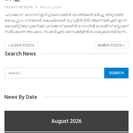
FROM THE DESK
May 21, 2026
ചാവക്കാട് : ടോറസ് ഇടിച്ച് സൈക്കിൾ യാത്രികൻ മരിച്ചു തിരുവത്ര
കോട്ടപ്പുറം സ്വദേശി കൊല്ലാബി നൂറുദ്ദീൻ (68) ആണ് മരിച്ചത്. ഇന്ന്
വൈകിട്ട് ആറുമണിക്ക് ചാവക്കാട് മെയിൻ റോഡിൽ പോലീസ് സ്റ്റേഷന്
സമീപമാണ് അപകടം സംഭവിച്ചത്.
സൈക്കിളിൽ പോകുകയായിരുന്ന
…
OLDER POSTS
NEWER POSTS
Search News
News By Date
August 2026