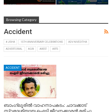
യാത്രികനായ…
Browsing Category
Accident
# JISHA
15TH ANNIVERSARY CELEBRATIONS
ADV NIVEDITHA
ADVERTORIAL
AGRI
AREST
ARTS
ACCIDENT
ബാംഗ്ലൂരിൽ വാഹനാപകടം: ചാവക്കാട്
സ്വദേശിയായ ഐടി ജീവനക്കാരൻ മരിച്ചു