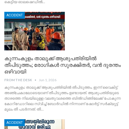
കെട്ടിയ ഓലഷെഡിൽ
…
ACCIDENT
കുന്നംകുളം താലൂക്ക് ആശുപത്രിയിൽ
തീപിടുത്തം; രോഗികൾ സുരക്ഷിതർ, വൻ ദുരന്തം
ഒഴിവായി
FROM THE DESK
Jun 1, 2026
കുന്നംകുളം: താലൂക്ക് ആശുപത്രിയിൽ തീപിടുത്തം. ഇന്ന് വൈകിട്ട്
അഞ്ചേകാലോടെയാണ് തീപിടുത്തം ഉണ്ടായത്. ആശുപത്രിയുടെ
താഴത്തെ നിലയിലുള്ള വലതുവശത്തെ ബിൽഡിങ്ങിലേക്ക് പോകുന്ന
കോറിഡോറിലെ സ്വിച്ച് ബോർഡിൽ നിന്നാണ് ഷോർട്ട് സർക്യൂട്ട്
മൂലം തീ പടർന്നത്. തീ
…
ACCIDENT