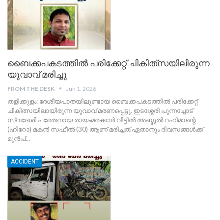
ബൈക്കപകടത്തിൽ പരിക്കേറ്റ് ചികിത്‌സയിലിരുന്ന
യുവാവ് മരിച്ചു
FROM THE DESK
Jun 1, 2026
തളിക്കുളം: ദേശീയപാതയിലുണ്ടായ ബൈക്കപകടത്തിൽ പരിക്കേറ്റ്
ചികിത്സയിലായിരുന്ന യുവാവ് മരണപ്പെട്ടു. ഇടശ്ശേരി പുന്നച്ചോട്
സ്വദേശി പരേതനായ രായംമരക്കാർ വീട്ടിൽ അബ്ദുൽ റഹിമാന്റെ
(ഹീറോ) മകൻ സഫീൽ (30) ആണ് മരിച്ചത്.
​ഏതാനും ദിവസങ്ങൾക്ക്
മുൻപ്
…
ACCIDENT