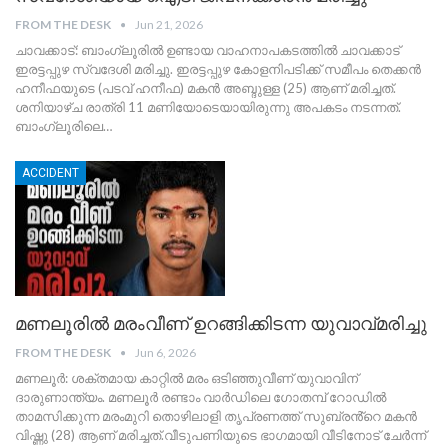
FROM THE DESK
Jun 21, 2026
​ചാവക്കാട്: ബാംഗ്ലൂരിൽ ഉണ്ടായ വാഹനാപകടത്തിൽ ചാവക്കാട്
ഇരട്ടപ്പുഴ സ്വദേശി മരിച്ചു. ഇരട്ടപ്പുഴ കോളനിപടിക്ക് സമീപം തെക്കൻ
ഹനീഫയുടെ (പടവ് ഹനീഫ) മകൻ അബ്ദുള്ള (25) ആണ് മരിച്ചത്.
ശനിയാഴ്ച രാത്രി 11 മണിയോടെയായിരുന്നു അപകടം നടന്നത്.
ബാംഗ്ലൂരിലെ
…
ACCIDENT
മണലൂരിൽ മരംവീണ് ഉറങ്ങിക്കിടന്ന യുവാവ്മരിച്ചു
FROM THE DESK
Jun 6, 2026
​മണലൂർ: ശക്തമായ കാറ്റിൽ മരം ഒടിഞ്ഞുവീണ് യുവാവിന്
ദാരുണാന്ത്യം. മണലൂർ രണ്ടാം വാർഡിലെ ഗോതമ്പ് റോഡിൽ
താമസിക്കുന്ന മരംമുറി തൊഴിലാളി തൃപ്രണത്ത് സുബ്രൻ്റെ മകൻ
വിഷ്ണു (28) ആണ് മരിച്ചത്.
​വീടുപണിയുടെ ഭാഗമായി വീടിനോട് ചേർന്ന്